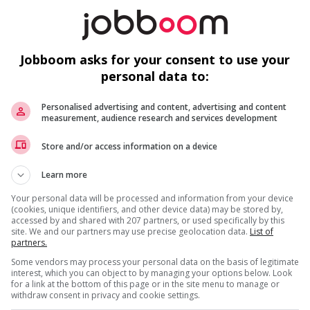
Analyste en rapport externe et
consolidation - hybride 2 jours au
bureau
Jobboom asks for your consent to use your
Mont-Saint-Hilaire
, QC
personal data to:
(20 km)
Comptabilité, finance et
Personalised advertising and content, advertising and content
assurance
measurement, audience research and services development
Store and/or access information on a device
Contrôleur(se) - beloeil - 100 k$ à 125
k$
Learn more
Beloeil
, QC
(21 km)
Your personal data will be processed and information from your device
(cookies, unique identifiers, and other device data) may be stored by,
Comptabilité, finance et
accessed by and shared with 207 partners, or used specifically by this
assurance
site. We and our partners may use precise geolocation data.
List of
partners.
Some vendors may process your personal data on the basis of legitimate
Contrôleur(se) - beloeil - 100 k$ à 125
interest, which you can object to by managing your options below. Look
k$
for a link at the bottom of this page or in the site menu to manage or
Beloeil
, QC
withdraw consent in privacy and cookie settings.
(21 km)