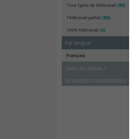
Tous types de télétravail
(85)
Télétravail partiel
(82)
100% télétravail
(3)
Par langue :
Français
Toutes les langues »
Recommencer ma recherche »