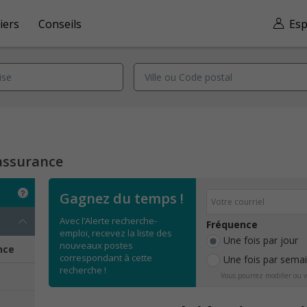
iers
Conseils
Esp
 assurance
Gagnez du temps !
Avec l’Alerte recherche-
Fréquence
emploi, recevez la liste des
Une fois par jour
nouveaux postes
nce
correspondant à cette
Une fois par sema
recherche !
Vous pourrez modifier ou v