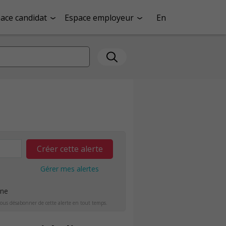
ace candidat
Espace employeur
En
Créer cette alerte
Gérer mes alertes
ine
ous désabonner de cette alerte en tout temps.