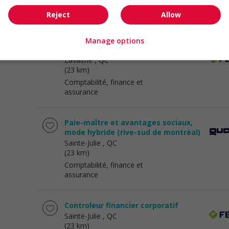
Comptabilité, finance et
Reject
Allow
assurance
Manage options
Contrôleur financier
Lavaltrie
, QC
(23 km)
Comptabilité, finance et
assurance
Paie-maître et avantages sociaux,
mode hybride (rive-sud de montréal)
Sainte-Julie
, QC
(23 km)
Comptabilité, finance et
assurance
Controleur financier corporatif
Sainte-Julie
, QC
(23 km)