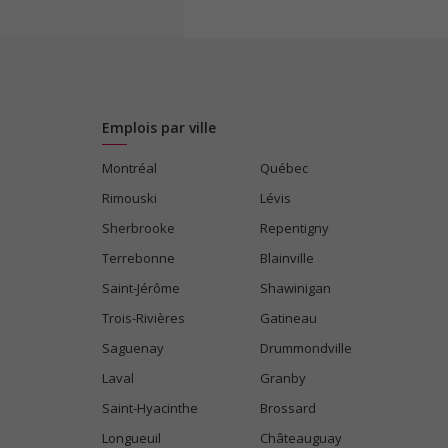
Emplois par ville
Montréal
Québec
Rimouski
Lévis
Sherbrooke
Repentigny
Terrebonne
Blainville
Saint-Jérôme
Shawinigan
Trois-Rivières
Gatineau
Saguenay
Drummondville
Laval
Granby
Saint-Hyacinthe
Brossard
Longueuil
Châteauguay