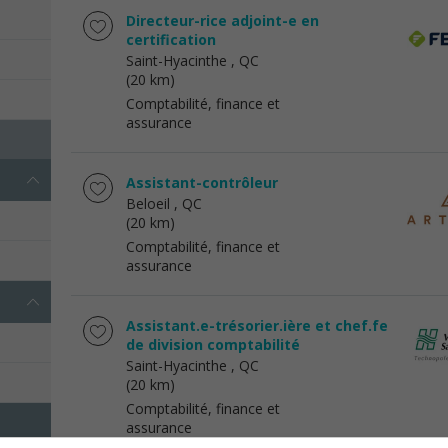
Directeur-rice adjoint-e en
certification
Saint-Hyacinthe
, QC
(20 km)
Comptabilité, finance et
assurance
Assistant-contrôleur
Beloeil
, QC
(20 km)
Comptabilité, finance et
assurance
Assistant.e-trésorier.ière et chef.fe
de division comptabilité
Saint-Hyacinthe
, QC
(20 km)
Comptabilité, finance et
assurance