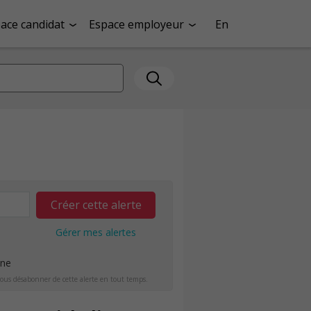
ace candidat
Espace employeur
En
Créer cette alerte
Gérer mes alertes
ine
ous désabonner de cette alerte en tout temps.