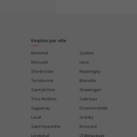
Emplois par ville
Montréal
Québec
Rimouski
Lévis
Sherbrooke
Repentigny
Terrebonne
Blainville
Saint-Jérôme
Shawinigan
Trois-Rivières
Gatineau
Saguenay
Drummondville
Laval
Granby
Saint-Hyacinthe
Brossard
Longueuil
Châteauguay