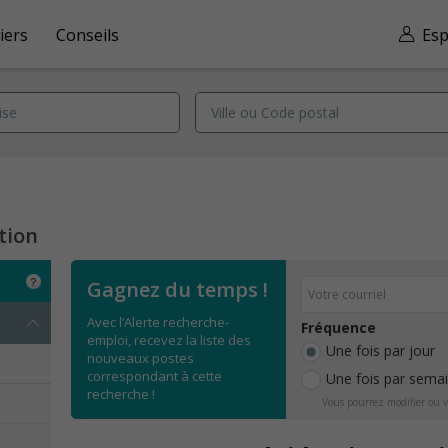
iers
Conseils
Esp
tion
Gagnez du temps !
Avec l’Alerte recherche-
Fréquence
emploi, recevez la liste des
Une fois par jour
nouveaux postes
correspondant à cette
Une fois par sema
recherche !
Vous pourrez modifier ou v