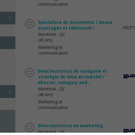
communication
Spécialiste de documents | beaux
avantages et télétravail !
Montréal
, QC
(45 km)
Marketing et
communication
Directeur(trice) de catégorie et
stratégie de mise en marché /
director, category and...
Montréal
, QC
(46 km)
Marketing et
communication
Directeur(trice) en marketing
Montréal
, QC