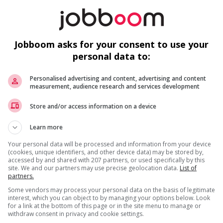
(46 km)
Marketing et
communication
Jobboom asks for your consent to use your
personal data to:
Vice-présidente, croissance et
marketing de marque / vice-
president, growth & brand
Personalised advertising and content, advertising and content
marketing
measurement, audience research and services development
Montréal
, QC
(46 km)
Store and/or access information on a device
Marketing et
communication
Learn more
Your personal data will be processed and information from your device
(cookies, unique identifiers, and other device data) may be stored by,
Directeur du marketing de détail /
accessed by and shared with 207 partners, or used specifically by this
retail marketing director
site. We and our partners may use precise geolocation data.
List of
Montréal
, QC
partners.
(46 km)
Some vendors may process your personal data on the basis of legitimate
Marketing et
interest, which you can object to by managing your options below. Look
communication
for a link at the bottom of this page or in the site menu to manage or
withdraw consent in privacy and cookie settings.