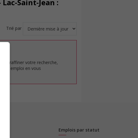
Lac-Saint-Jean :
Trié par
at.
pour raffiner votre recherche,
rêt en emploi en vous
Emplois par statut