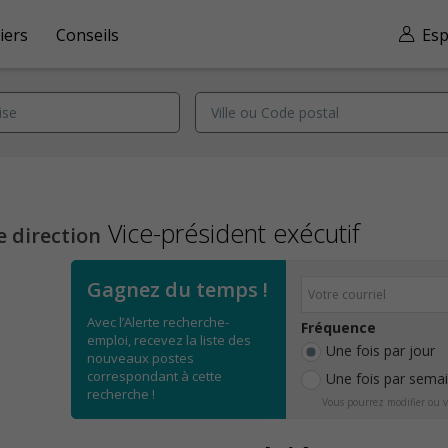
iers
Conseils
Esp
Vice-président exécutif
e direction
Gagnez du temps !
Avec l’Alerte recherche-
Fréquence
emploi, recevez la liste des
Une fois par jour
nouveaux postes
correspondant à cette
Une fois par sema
recherche !
Vous pourrez modifier ou v