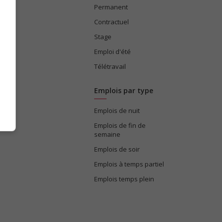
Permanent
ices
Contractuel
Stage
Emploi d'été
Télétravail
Emplois par type
Emplois de nuit
e
Emplois de fin de
semaine
Emplois de soir
Emplois à temps partiel
Emplois temps plein