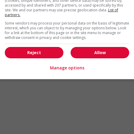
(cookies, unique identifiers, and other device data) may be stored by,
Arts et métiers de la mode
Automobile et transport
accessed by and shared with 207 partners, or used specifically by this
site. We and our partners may use precise geolocation data.
List of
Commerce / Offres de serv
partners.
Cadres supérieurs
diverses
Some vendors may process your personal data on the basis of legitimate
Comptabilité / Assurance
Construction / Manutention
interest, which you can object to by managing your options below. Look
for a link at the bottom of this page or in the site menu to manage or
Droit
Ingénierie / Sciences
withdraw consent in privacy and cookie settings.
Marketing / Communication
Ressources humaines
Reject
Allow
Tourisme / Hôtellerie
Santé
Services sociaux
Soutien administratif
Manage options
Technologies / médias numériques
Vente / Service à la clientèl