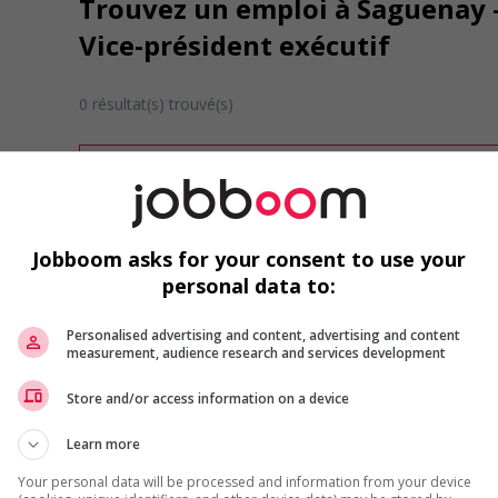
Trouvez un emploi à Saguenay - 
Vice-président exécutif
0 résultat(s) trouvé(s)
Désolé, cette recherche n'a produit aucun résult
Veuillez faire une nouvelle recherche.
Vous pouvez en tout temps utiliser nos outils 
ou chercher un poste selon votre profil d'inté
Jobboom asks for your consent to use your
inscrivant
comme membre Jobboom.
personal data to:
Personalised advertising and content, advertising and content
measurement, audience research and services development
Store and/or access information on a device
Learn more
Emplois par secteur
Your personal data will be processed and information from your device