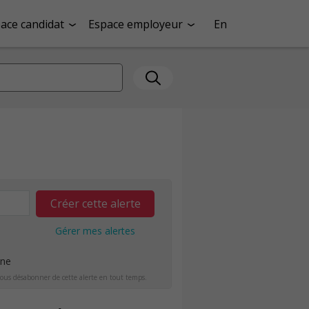
ace candidat
Espace employeur
En
Créer cette alerte
Gérer mes alertes
ine
ous désabonner de cette alerte en tout temps.