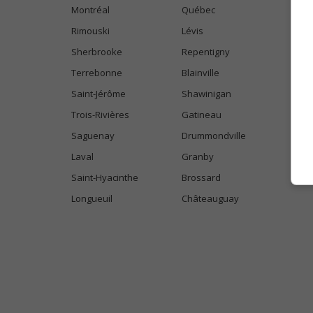
Montréal
Québec
Rimouski
Lévis
Sherbrooke
Repentigny
Terrebonne
Blainville
Saint-Jérôme
Shawinigan
Trois-Rivières
Gatineau
Saguenay
Drummondville
Laval
Granby
Saint-Hyacinthe
Brossard
Longueuil
Châteauguay