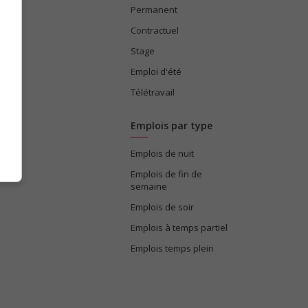
Permanent
ices
Contractuel
Stage
Emploi d'été
Télétravail
Emplois par type
Emplois de nuit
e
Emplois de fin de
semaine
Emplois de soir
Emplois à temps partiel
Emplois temps plein