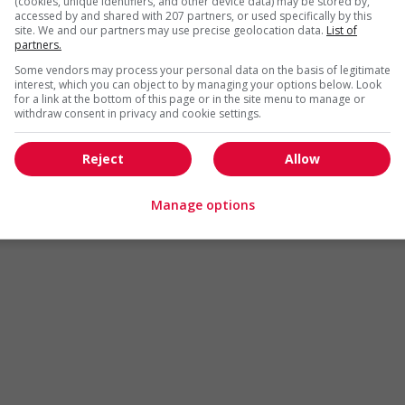
(cookies, unique identifiers, and other device data) may be stored by,
Arts et métiers de la mode
Automobile et transport
accessed by and shared with 207 partners, or used specifically by this
site. We and our partners may use precise geolocation data.
List of
Commerce / Offres de serv
partners.
Cadres supérieurs
diverses
Some vendors may process your personal data on the basis of legitimate
Comptabilité / Assurance
Construction / Manutention
interest, which you can object to by managing your options below. Look
for a link at the bottom of this page or in the site menu to manage or
Droit
Ingénierie / Sciences
withdraw consent in privacy and cookie settings.
Marketing / Communication
Ressources humaines
Reject
Allow
Tourisme / Hôtellerie
Santé
Services sociaux
Soutien administratif
Manage options
Technologies / médias numériques
Vente / Service à la clientèl