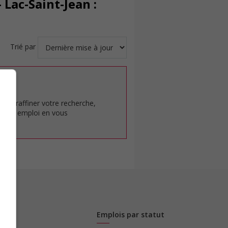
Lac-Saint-Jean :
Trié par
at.
pour raffiner votre recherche,
rêt en emploi en vous
Emplois par statut