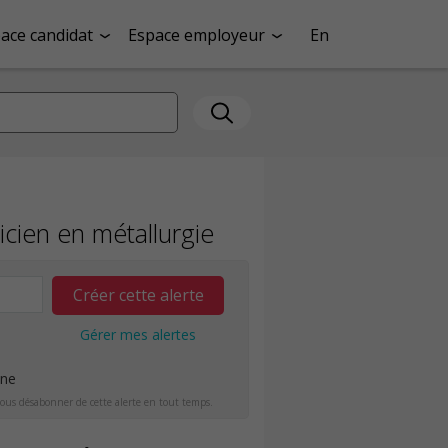
ace candidat
Espace employeur
En
cien en métallurgie
Créer cette alerte
Gérer mes alertes
ine
ous désabonner de cette alerte en tout temps.