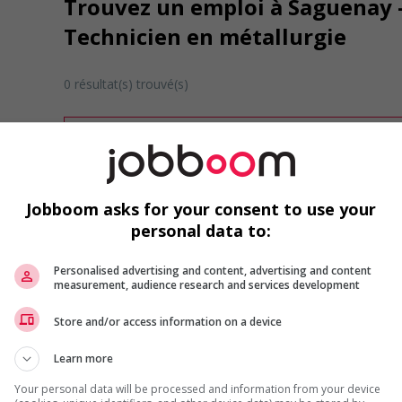
Trouvez un emploi à Saguenay - 
Technicien en métallurgie
0 résultat(s) trouvé(s)
Désolé, cette recherche n'a produit aucun résult
Veuillez faire une nouvelle recherche.
Vous pouvez en tout temps utiliser nos outils 
ou chercher un poste selon votre profil d'inté
Jobboom asks for your consent to use your
inscrivant
comme membre Jobboom.
personal data to:
Personalised advertising and content, advertising and content
measurement, audience research and services development
Store and/or access information on a device
Learn more
Emplois par secteur
Your personal data will be processed and information from your device