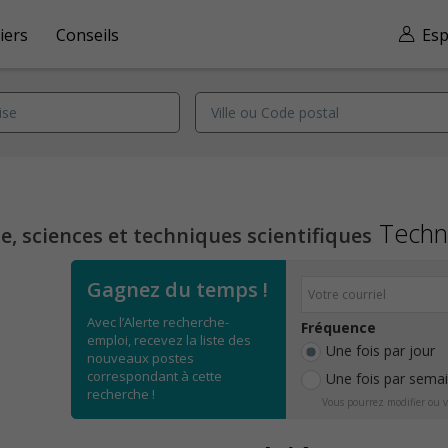
iers
Conseils
Esp
Techni
, sciences et techniques scientifiques
Gagnez du temps !
Avec l’Alerte recherche-
Fréquence
emploi, recevez la liste des
Une fois par jour
nouveaux postes
correspondant à cette
Une fois par sema
recherche !
Vous pourrez modifier ou v