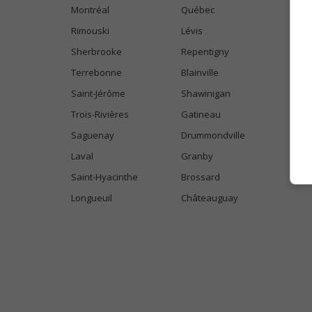
Montréal
Québec
Rimouski
Lévis
Sherbrooke
Repentigny
Terrebonne
Blainville
Saint-Jérôme
Shawinigan
Trois-Rivières
Gatineau
Saguenay
Drummondville
Laval
Granby
Saint-Hyacinthe
Brossard
Longueuil
Châteauguay