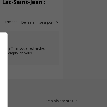
Lac-Saint-Jean :
Trié par
at.
pour raffiner votre recherche,
rêt en emploi en vous
Emplois par statut