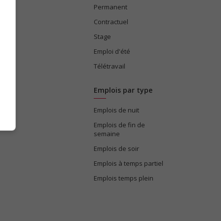
Permanent
ices
Contractuel
Stage
Emploi d'été
Télétravail
Emplois par type
Emplois de nuit
e
Emplois de fin de
semaine
Emplois de soir
Emplois à temps partiel
Emplois temps plein