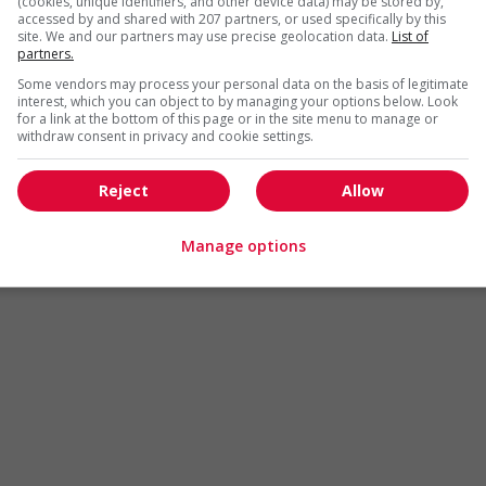
(cookies, unique identifiers, and other device data) may be stored by,
Arts et métiers de la mode
Automobile et transport
accessed by and shared with 207 partners, or used specifically by this
site. We and our partners may use precise geolocation data.
List of
Commerce / Offres de serv
partners.
Cadres supérieurs
diverses
Some vendors may process your personal data on the basis of legitimate
Comptabilité / Assurance
Construction / Manutention
interest, which you can object to by managing your options below. Look
for a link at the bottom of this page or in the site menu to manage or
Droit
Ingénierie / Sciences
withdraw consent in privacy and cookie settings.
Marketing / Communication
Ressources humaines
Reject
Allow
Tourisme / Hôtellerie
Santé
Services sociaux
Soutien administratif
Manage options
Technologies / médias numériques
Vente / Service à la clientèl