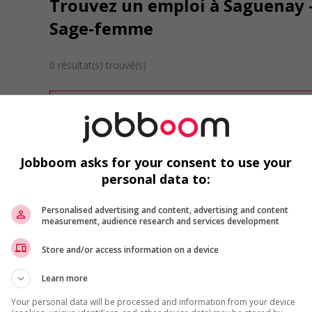
Trouvez un emploi à Saguenay - 
Sage-femme
0 résultat(s) trouvé(s)
Désolé, cette recherche n'a produit aucun résult
Veuillez faire une nouvelle recherche.
Vous pouvez en tout temps utiliser nos outils 
ou chercher un poste selon votre profil d'inté
Jobboom asks for your consent to use your
inscrivant
comme membre Jobboom.
personal data to:
Personalised advertising and content, advertising and content
measurement, audience research and services development
Store and/or access information on a device
Learn more
Emplois par secteur
Your personal data will be processed and information from your device