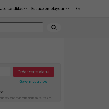
ace candidat
Espace employeur
En
Créer cette alerte
Gérer mes alertes
ine
ous désabonner de cette alerte en tout temps.