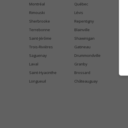
Montréal
Québec
Rimouski
Lévis
Sherbrooke
Repentigny
Terrebonne
Blainville
Saint-Jérôme
Shawinigan
Trois-Rivières
Gatineau
Saguenay
Drummondville
Laval
Granby
Saint-Hyacinthe
Brossard
Longueuil
Châteauguay