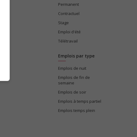
Permanent
ices
Contractuel
Stage
Emploi d'été
Télétravail
Emplois par type
Emplois de nuit
e
Emplois de fin de
semaine
Emplois de soir
Emplois à temps partiel
Emplois temps plein