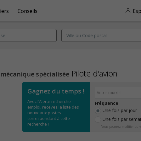
iers
Conseils
Esp
Pilote d'avion
 mécanique spécialisée
Gagnez du temps !
Avec l’Alerte recherche-
Fréquence
emploi, recevez la liste des
Une fois par jour
nouveaux postes
correspondant à cette
Une fois par sema
recherche !
Vous pourrez modifier ou v