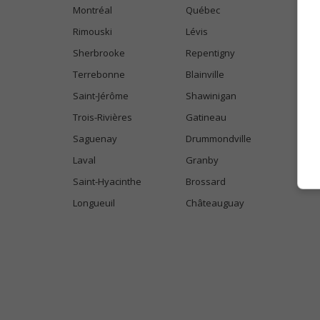
Montréal
Québec
Rimouski
Lévis
Sherbrooke
Repentigny
Terrebonne
Blainville
Saint-Jérôme
Shawinigan
Trois-Rivières
Gatineau
Saguenay
Drummondville
Laval
Granby
Saint-Hyacinthe
Brossard
Longueuil
Châteauguay