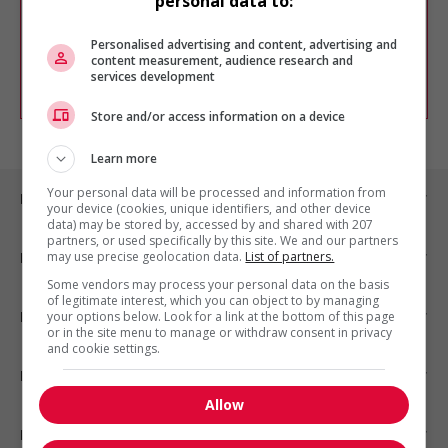
personal data to:
Vous pouvez en tout temps utiliser nos
outils pour raffiner votre recherche, ou
chercher un poste selon votre profil
Personalised advertising and content, advertising and
d'intérêt en emploi en vous
inscrivant
content measurement, audience research and
services development
comme membre Jobboom.
Store and/or access information on a device
Learn more
Your personal data will be processed and information from
Emplois par ville
your device (cookies, unique identifiers, and other device
data) may be stored by, accessed by and shared with 207
partners, or used specifically by this site. We and our partners
may use precise geolocation data.
List of partners.
Emplois par secteur
Some vendors may process your personal data on the basis
of legitimate interest, which you can object to by managing
Emplois par statut
your options below. Look for a link at the bottom of this page
or in the site menu to manage or withdraw consent in privacy
and cookie settings.
Emplois par type
Allow
Nos suggestions