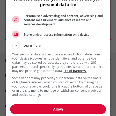
Veuillez faire une nouvelle recherche.
personal data to:
Vous pouvez en tout temps utiliser nos
outils pour raffiner votre recherche, ou
Personalised advertising and content, advertising and
chercher un poste selon votre profil
content measurement, audience research and
d'intérêt en emploi en vous
inscrivant
services development
comme membre Jobboom.
Store and/or access information on a device
Learn more
Your personal data will be processed and information from
your device (cookies, unique identifiers, and other device
Emplois par ville
data) may be stored by, accessed by and shared with 207
partners, or used specifically by this site. We and our partners
may use precise geolocation data.
List of partners.
Emplois par secteur
Some vendors may process your personal data on the basis
of legitimate interest, which you can object to by managing
your options below. Look for a link at the bottom of this page
or in the site menu to manage or withdraw consent in privacy
Emplois par statut
and cookie settings.
Emplois par type
Allow