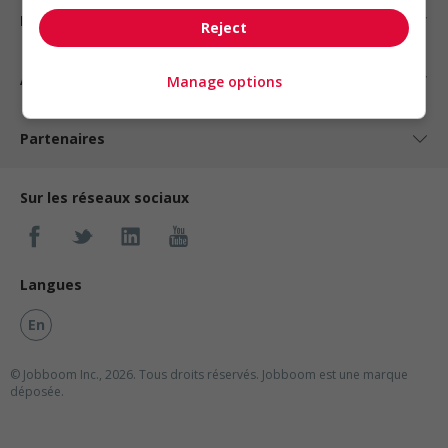
Nos suggestions
Reject
À propos
Manage options
Partenaires
Sur les réseaux sociaux
Langues
En
© Jobboom Inc., 2026. Tous droits réservés.
Jobboom est une marque
déposée.