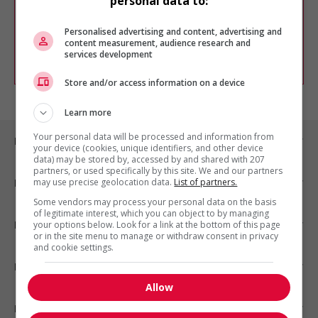
personal data to:
Vous pouvez en tout temps utiliser nos
outils pour raffiner votre recherche, ou
chercher un poste selon votre profil
Personalised advertising and content, advertising and
d'intérêt en emploi en vous
inscrivant
content measurement, audience research and
services development
comme membre Jobboom.
Store and/or access information on a device
Learn more
Your personal data will be processed and information from
Emplois par ville
your device (cookies, unique identifiers, and other device
data) may be stored by, accessed by and shared with 207
partners, or used specifically by this site. We and our partners
may use precise geolocation data.
List of partners.
Emplois par secteur
Some vendors may process your personal data on the basis
of legitimate interest, which you can object to by managing
Emplois par statut
your options below. Look for a link at the bottom of this page
or in the site menu to manage or withdraw consent in privacy
and cookie settings.
Emplois par type
Allow
Nos suggestions