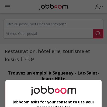
Restauration, hôtellerie, tourisme et
Hôte
loisirs
Trouvez un emploi à Saguenay - Lac-Saint-
Jean : Hôte
Désolé, cette recherche n'a produit aucun
résultat.
Jobboom asks for your consent to use your
Veuillez faire une nouvelle recherche.