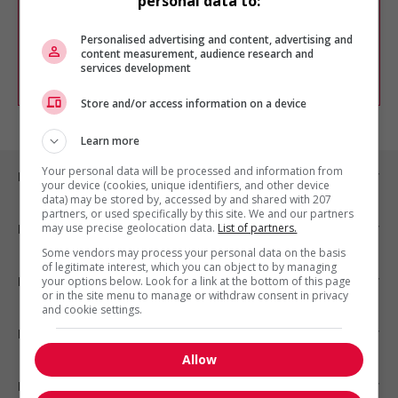
personal data to:
Vous pouvez en tout temps utiliser nos
outils pour raffiner votre recherche, ou
chercher un poste selon votre profil
Personalised advertising and content, advertising and
d'intérêt en emploi en vous
inscrivant
content measurement, audience research and
services development
comme membre Jobboom.
Store and/or access information on a device
Learn more
Your personal data will be processed and information from
Emplois par ville
your device (cookies, unique identifiers, and other device
data) may be stored by, accessed by and shared with 207
partners, or used specifically by this site. We and our partners
may use precise geolocation data.
List of partners.
Emplois par secteur
Some vendors may process your personal data on the basis
of legitimate interest, which you can object to by managing
Emplois par statut
your options below. Look for a link at the bottom of this page
or in the site menu to manage or withdraw consent in privacy
and cookie settings.
Emplois par type
Allow
Nos suggestions