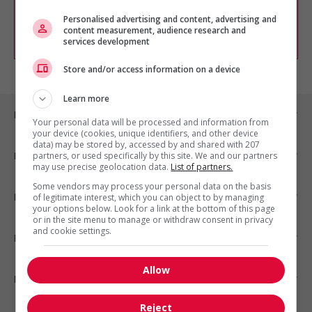
chercher un poste selon votre profil
d'intérêt en emploi en vous
inscrivant
Personalised advertising and content, advertising and
content measurement, audience research and
comme membre Jobboom.
services development
Store and/or access information on a device
Learn more
Emplois par ville
Your personal data will be processed and information from
your device (cookies, unique identifiers, and other device
data) may be stored by, accessed by and shared with 207
Emplois par secteur
partners, or used specifically by this site. We and our partners
may use precise geolocation data.
List of partners.
Some vendors may process your personal data on the basis
Emplois par statut
of legitimate interest, which you can object to by managing
your options below. Look for a link at the bottom of this page
or in the site menu to manage or withdraw consent in privacy
and cookie settings.
Emplois par type
Allow
Nos suggestions
Reject