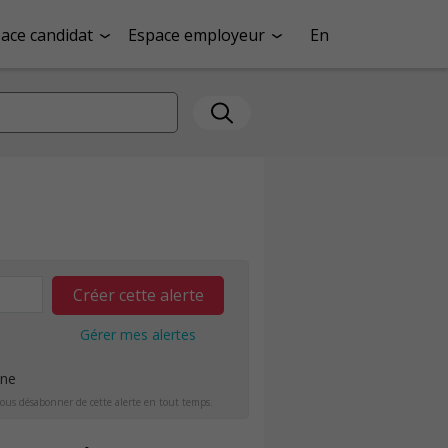
ace candidat
Espace employeur
En
Créer cette alerte
Gérer mes alertes
ine
ous désabonner de cette alerte en tout temps.