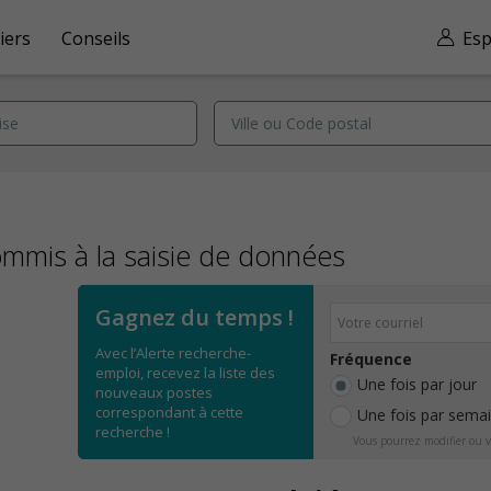
iers
Conseils
Esp
mmis à la saisie de données
Gagnez du temps !
Avec l’Alerte recherche-
Fréquence
emploi, recevez la liste des
Une fois par jour
nouveaux postes
correspondant à cette
Une fois par sema
recherche !
Vous pourrez modifier ou v