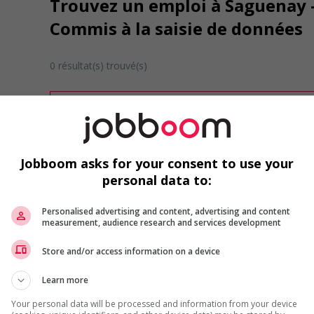
Trouvez un emploi à Saguenay - 
Commis à la saisie de données
0 résultat(s) trouvé(s)
Désolé, cette recherche n'a produit aucun résult
Veuillez faire une nouvelle recherche.
Vous pouvez en tout temps utiliser nos outils 
ou chercher un poste selon votre profil d'inté
Jobboom asks for your consent to use your
inscrivant
comme membre Jobboom.
personal data to:
Personalised advertising and content, advertising and content
measurement, audience research and services development
Store and/or access information on a device
Learn more
Emplois par secteur
Your personal data will be processed and information from your device