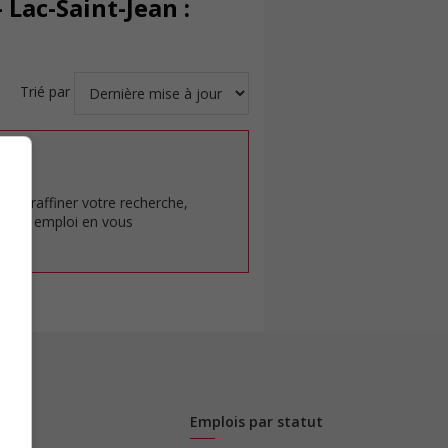
Lac-Saint-Jean :
Trié par
at.
pour raffiner votre recherche,
rêt en emploi en vous
Emplois par statut