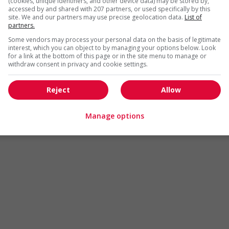
(cookies, unique identifiers, and other device data) may be stored by,
Arts et métiers de la mode
Automobile et transport
accessed by and shared with 207 partners, or used specifically by this
site. We and our partners may use precise geolocation data.
List of
Commerce / Offres de serv
partners.
Cadres supérieurs
diverses
Some vendors may process your personal data on the basis of legitimate
Comptabilité / Assurance
Construction / Manutention
interest, which you can object to by managing your options below. Look
for a link at the bottom of this page or in the site menu to manage or
Droit
Ingénierie / Sciences
withdraw consent in privacy and cookie settings.
Marketing / Communication
Ressources humaines
Reject
Allow
Tourisme / Hôtellerie
Santé
Services sociaux
Soutien administratif
Manage options
Technologies / médias numériques
Vente / Service à la clientèl