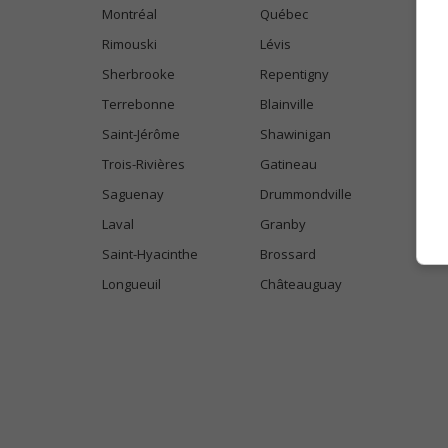
Montréal
Québec
Rimouski
Lévis
Sherbrooke
Repentigny
Terrebonne
Blainville
Saint-Jérôme
Shawinigan
Trois-Rivières
Gatineau
Saguenay
Drummondville
Laval
Granby
Saint-Hyacinthe
Brossard
Longueuil
Châteauguay