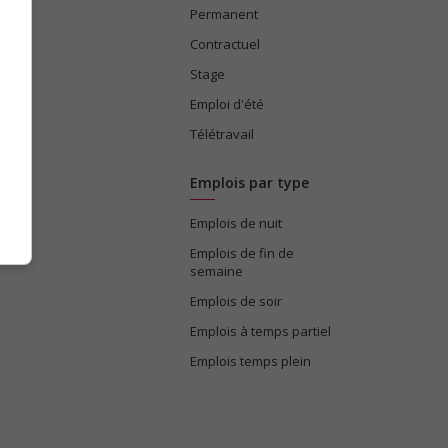
Permanent
ices
Contractuel
Stage
Emploi d'été
Télétravail
Emplois par type
Emplois de nuit
e
Emplois de fin de
semaine
Emplois de soir
Emplois à temps partiel
Emplois temps plein