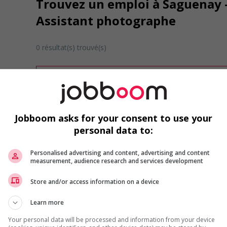
Trouvez un emploi à Saguenay - 
Assistant photographe
0 résultat(s) trouvé(s)
Désolé, cette recherche n'a produit aucun résult
Veuillez faire une nouvelle recherche.
Vous pouvez en tout temps utiliser nos outils 
ou chercher un poste selon votre profil d'inté
Jobboom asks for your consent to use your
inscrivant
comme membre Jobboom.
personal data to:
Personalised advertising and content, advertising and content
measurement, audience research and services development
Store and/or access information on a device
Learn more
Emplois par secteur
Your personal data will be processed and information from your device