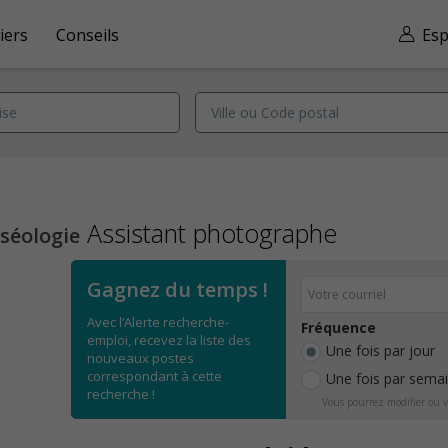
iers
Conseils
Esp
Assistant photographe
séologie
Gagnez du temps !
Avec l’Alerte recherche-
Fréquence
emploi, recevez la liste des
Une fois par jour
nouveaux postes
correspondant à cette
Une fois par sema
recherche !
Vous pourrez modifier ou v