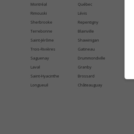
Montréal
Québec
Rimouski
Lévis
Sherbrooke
Repentigny
Terrebonne
Blainville
Saint-Jérôme
Shawinigan
Trois-Rivières
Gatineau
Saguenay
Drummondville
Laval
Granby
Saint-Hyacinthe
Brossard
Longueuil
Châteauguay