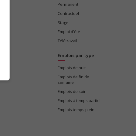
Permanent
ices
Contractuel
Stage
Emploi d'été
Télétravail
Emplois par type
Emplois de nuit
e
Emplois de fin de
semaine
Emplois de soir
Emplois à temps partiel
Emplois temps plein