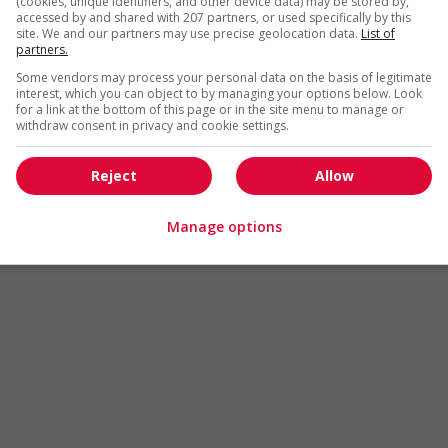
(cookies, unique identifiers, and other device data) may be stored by,
Arts et métiers de la mode
Automobile et transport
accessed by and shared with 207 partners, or used specifically by this
site. We and our partners may use precise geolocation data.
List of
Commerce / Offres de serv
partners.
Cadres supérieurs
diverses
Some vendors may process your personal data on the basis of legitimate
Comptabilité / Assurance
Construction / Manutention
interest, which you can object to by managing your options below. Look
for a link at the bottom of this page or in the site menu to manage or
Droit
Ingénierie / Sciences
withdraw consent in privacy and cookie settings.
Marketing / Communication
Ressources humaines
Reject
Allow
Tourisme / Hôtellerie
Santé
Services sociaux
Soutien administratif
Manage options
Technologies / médias numériques
Vente / Service à la clientèl