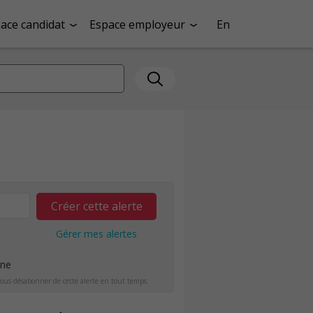
ace candidat
Espace employeur
En
Créer cette alerte
Gérer mes alertes
ine
ous désabonner de cette alerte en tout temps.