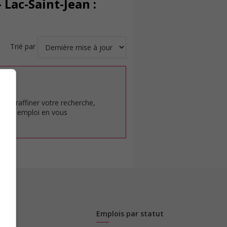
Lac-Saint-Jean :
Trié par
at.
pour raffiner votre recherche,
rêt en emploi en vous
Emplois par statut