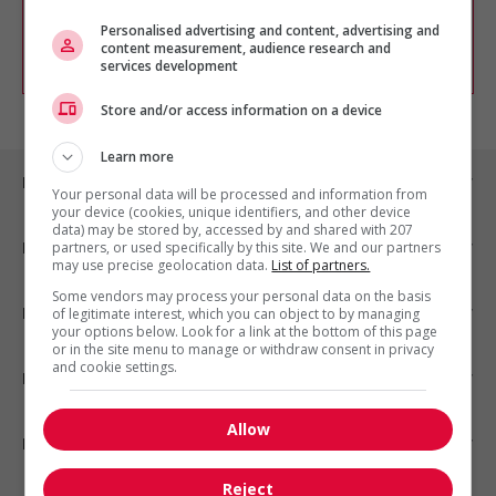
chercher un poste selon votre profil
d'intérêt en emploi en vous
inscrivant
Personalised advertising and content, advertising and
content measurement, audience research and
comme membre Jobboom.
services development
Store and/or access information on a device
Learn more
Emplois par ville
Your personal data will be processed and information from
your device (cookies, unique identifiers, and other device
data) may be stored by, accessed by and shared with 207
Emplois par secteur
partners, or used specifically by this site. We and our partners
may use precise geolocation data.
List of partners.
Some vendors may process your personal data on the basis
Emplois par statut
of legitimate interest, which you can object to by managing
your options below. Look for a link at the bottom of this page
or in the site menu to manage or withdraw consent in privacy
and cookie settings.
Emplois par type
Allow
Nos suggestions
Reject