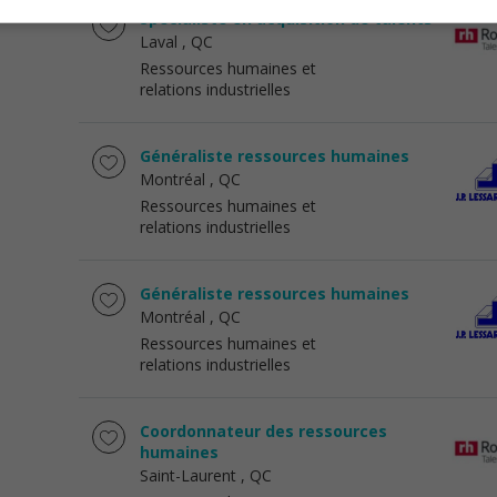
Spécialiste en acquisition de talents
Laval
, QC
Ressources humaines et
relations industrielles
Généraliste ressources humaines
Montréal
, QC
Ressources humaines et
relations industrielles
Généraliste ressources humaines
Montréal
, QC
Ressources humaines et
relations industrielles
Coordonnateur des ressources
humaines
Saint-Laurent
, QC