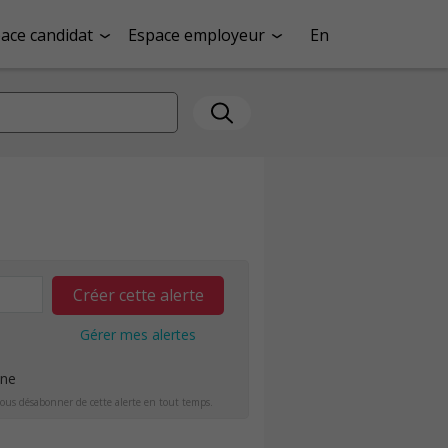
ace candidat
Espace employeur
En
Créer cette alerte
Gérer mes alertes
ine
ous désabonner de cette alerte en tout temps.