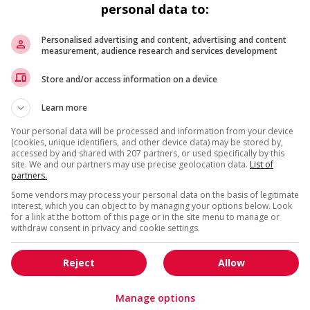
personal data to:
relations industrielles
Personalised advertising and content, advertising and content
Technicien(ne) ressources humaines
measurement, audience research and services development
- volet sst
Montréal
, QC
Store and/or access information on a device
Ressources humaines et
Learn more
relations industrielles
Your personal data will be processed and information from your device
(cookies, unique identifiers, and other device data) may be stored by,
Gestionnaire des opérations
accessed by and shared with 207 partners, or used specifically by this
Dorval
, QC
site. We and our partners may use precise geolocation data.
List of
partners.
Ressources humaines et
relations industrielles
Some vendors may process your personal data on the basis of legitimate
interest, which you can object to by managing your options below. Look
for a link at the bottom of this page or in the site menu to manage or
withdraw consent in privacy and cookie settings.
Conseiller(ère) rh (3739)
Dorval
, QC
Reject
Allow
Ressources humaines et
relations industrielles
Manage options