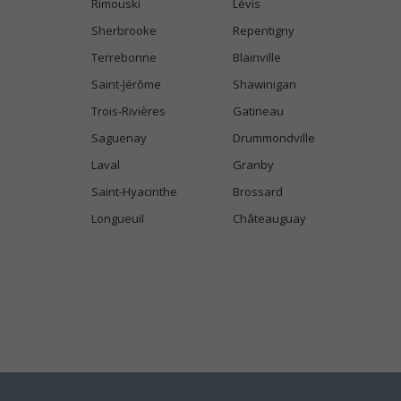
Rimouski
Lévis
Sherbrooke
Repentigny
Terrebonne
Blainville
Saint-Jérôme
Shawinigan
Trois-Rivières
Gatineau
Saguenay
Drummondville
Laval
Granby
Saint-Hyacinthe
Brossard
Longueuil
Châteauguay