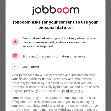
Chauffeur de camion
Hamilton
, ON
Jobboom asks for your consent to use your
Automobile, transport et mécanique
personal data to:
spécialisée
Personalised advertising and content, advertising and
content measurement, audience research and
services development
Chef répartiteur (3704)
Store and/or access information on a device
Saint-Lazare
, QC
Learn more
Automobile, transport et mécanique
spécialisée
Your personal data will be processed and information from
your device (cookies, unique identifiers, and other device
data) may be stored by, accessed by and shared with 207
partners, or used specifically by this site. We and our partners
may use precise geolocation data.
List of partners.
Chef d’atelier – machinerie lourde &
agricole
Some vendors may process your personal data on the basis
of legitimate interest, which you can object to by managing
your options below. Look for a link at the bottom of this page
or in the site menu to manage or withdraw consent in privacy
Mirabel
, QC