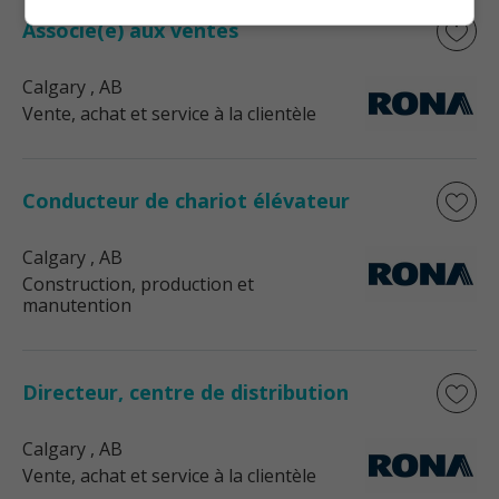
Associé(e) aux ventes
Calgary
, AB
Vente, achat et service à la clientèle
Conducteur de chariot élévateur
Calgary
, AB
Construction, production et
manutention
Directeur, centre de distribution
Calgary
, AB
Vente, achat et service à la clientèle