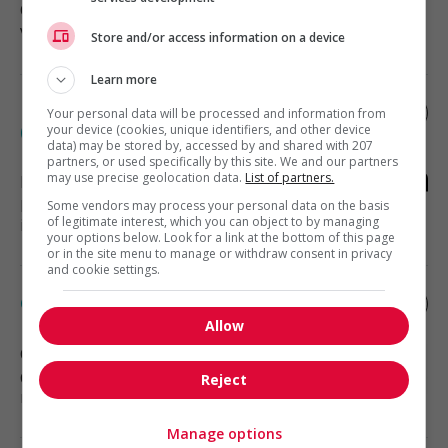
Calgary
, AB
Vente, achat et service à la clientèle
Store and/or access information on a device
Learn more
Expert labour relations / edmonton
Your personal data will be processed and information from
(15505-ss)
your device (cookies, unique identifiers, and other device
data) may be stored by, accessed by and shared with 207
partners, or used specifically by this site. We and our partners
may use precise geolocation data.
List of partners.
Edmonton
, AB
Ressources humaines et relations
Some vendors may process your personal data on the basis
of legitimate interest, which you can object to by managing
industrielles
your options below. Look for a link at the bottom of this page
or in the site menu to manage or withdraw consent in privacy
and cookie settings.
Commis au contrôle des stocks
Allow
Calgary
, AB
Construction, production et
Reject
manutention
Manage options