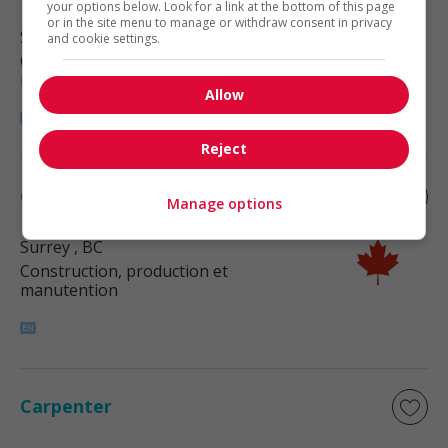
your options below. Look for a link at the bottom of this page
or in the site menu to manage or withdraw consent in privacy
Surrey
, BC
and cookie settings.
Construction, production et
manutention
Allow
Reject
Carpenter
Manage options
Surrey
, BC
Construction, production et
manutention
Carpenter