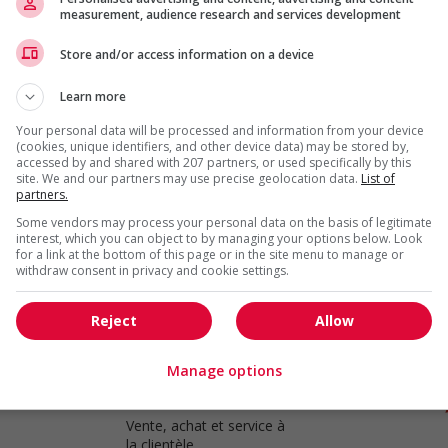
measurement, audience research and services development
Store and/or access information on a device
Bakery clerk
Sherwood Park
, AB
Learn more
Vente, achat et service à
la clientèle
Your personal data will be processed and information from your device
(cookies, unique identifiers, and other device data) may be stored by,
accessed by and shared with 207 partners, or used specifically by this
site. We and our partners may use precise geolocation data.
List of
partners.
Bakery clerk
Some vendors may process your personal data on the basis of legitimate
interest, which you can object to by managing your options below. Look
Edmonton
, AB
for a link at the bottom of this page or in the site menu to manage or
Vente, achat et service à
withdraw consent in privacy and cookie settings.
la clientèle
Reject
Allow
Manage options
Sales associate
Edmonton
, AB
Vente, achat et service à
la clientèle