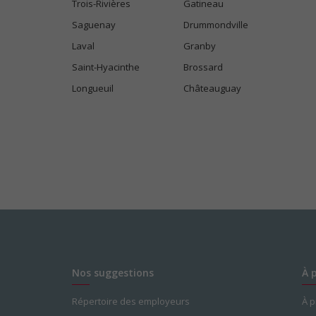
Trois-Rivières
Gatineau
Saguenay
Drummondville
Laval
Granby
Saint-Hyacinthe
Brossard
Longueuil
Châteauguay
Nos suggestions
À 
Répertoire des employeurs
À 