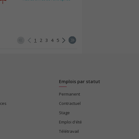
1
2
3
4
5
Emplois par statut
Permanent
ices
Contractuel
Stage
Emploi d'été
Télétravail