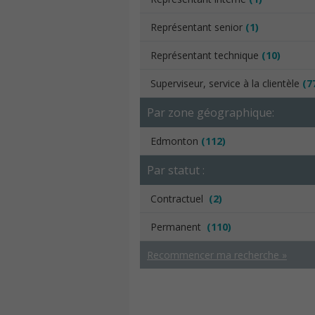
Représentant senior
(1)
Représentant technique
(10)
Superviseur, service à la clientèle
(7
Par zone géographique:
Edmonton
(112)
Par statut :
Contractuel
(2)
Permanent
(110)
Recommencer ma recherche »