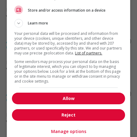
Boucherville
, QC
Store and/or access information on a device
Vente, achat et service à la clientèle
Learn more
Your personal data will be processed and information from
your device (cookies, unique identifiers, and other device
Analyste développeur sql - support
data) may be stored by, accessed by and shared with 207
(télétravail - boucherville)
partners, or used specifically by this site. We and our partners
may use precise geolocation data.
List of partners.
Some vendors may process your personal data on the basis
Boucherville
, QC
of legitimate interest, which you can object to by managing
Vente, achat et service à la clientèle
your options below. Look for a link at the bottom of this page
or in the site menu to manage or withdraw consent in privacy
and cookie settings.
Analyste crédit, pro - province de l ouest
Allow
(télétravail - boucherville)
Boucherville
, QC
Reject
Vente, achat et service à la clientèle
Manage options