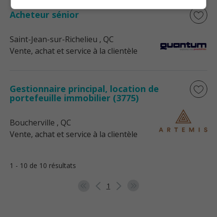
Acheteur sénior
Saint-Jean-sur-Richelieu
, QC
Vente, achat et service à la clientèle
Gestionnaire principal, location de
portefeuille immobilier (3775)
Boucherville
, QC
Vente, achat et service à la clientèle
1 - 10 de 10 résultats
1