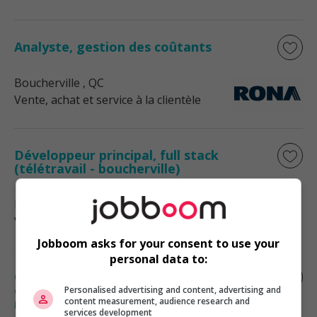
Analyste, gestion des coûtants
Boucherville
, QC
Vente, achat et service à la clientèle
Développeur principal, full stack
(télétravail - boucherville)
Boucherville
, QC
Vente, achat et service à la clientèle
Jobboom asks for your consent to use your
personal data to:
Chef de produit principal – commerce
électronique et expérience client
Personalised advertising and content, advertising and
content measurement, audience research and
numérique (hybride)
services development