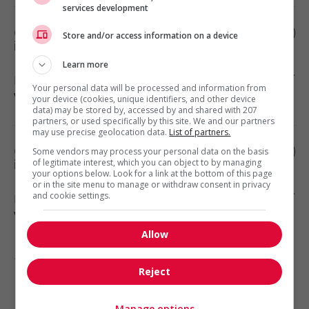
services development
Gestionnaire – soutien juridique et
Store and/or access information on a device
installations
Learn more
Montréal
, QC
Your personal data will be processed and information from
Vente, achat et service à la clientèle
your device (cookies, unique identifiers, and other device
data) may be stored by, accessed by and shared with 207
partners, or used specifically by this site. We and our partners
may use precise geolocation data.
List of partners.
Gestionnaire - installations et services
Some vendors may process your personal data on the basis
internes – droit
of legitimate interest, which you can object to by managing
your options below. Look for a link at the bottom of this page
or in the site menu to manage or withdraw consent in privacy
and cookie settings.
Montréal
, QC
Vente, achat et service à la clientèle
Allow
1 - 5 de 5 résultats
Reject
1
Manage options