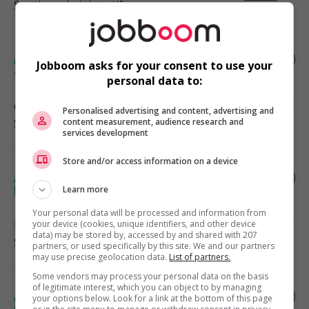
Soutien administratif
Administrateur des opérations /
Jobboom asks for your consent to use your
operations administrator
personal data to:
Cowansville
, QC
Personalised advertising and content, advertising and
Soutien administratif
content measurement, audience research and
services development
Store and/or access information on a device
Adjoint(e) administratif(ve) - brossard -
hybride
Learn more
Your personal data will be processed and information from
Brossard
your device (cookies, unique identifiers, and other device
, QC
data) may be stored by, accessed by and shared with 207
Soutien administratif
partners, or used specifically by this site. We and our partners
may use precise geolocation data.
List of partners.
Some vendors may process your personal data on the basis
of legitimate interest, which you can object to by managing
Adjoint(e) administratif(ve) à la
your options below. Look for a link at the bottom of this page