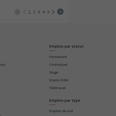
1
2
3
4
5
Emplois par statut
Permanent
ices
Contractuel
Stage
Emploi d'été
Télétravail
Emplois par type
Emplois de nuit
e