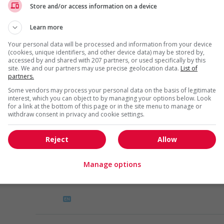
Store and/or access information on a device
Restauration, hôtellerie,
tourisme et loisirs
Learn more
Your personal data will be processed and information from your device
(cookies, unique identifiers, and other device data) may be stored by,
accessed by and shared with 207 partners, or used specifically by this
Food service supervisor
site. We and our partners may use precise geolocation data.
List of
partners.
Surrey
, BC
Restauration, hôtellerie,
Some vendors may process your personal data on the basis of legitimate
interest, which you can object to by managing your options below. Look
tourisme et loisirs
for a link at the bottom of this page or in the site menu to manage or
withdraw consent in privacy and cookie settings.
Reject
Allow
Food service supervisor
Surrey
, BC
Manage options
Restauration, hôtellerie,
tourisme et loisirs