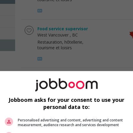
Food service supervisor
West Vancouver
, BC
Restauration, hôtellerie,
tourisme et loisirs
Food service supervisor
North Vancouver
, BC
Restauration, hôtellerie,
tourisme et loisirs
Jobboom asks for your consent to use your
personal data to:
Personalised advertising and content, advertising and content
Food service supervisor
measurement, audience research and services development
North Vancouver
, BC