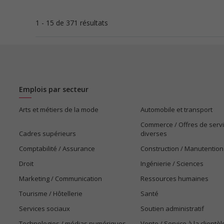
1 - 15 de 371 résultats
Emplois par secteur
Arts et métiers de la mode
Automobile et transport
Commerce / Offres de serv
Cadres supérieurs
diverses
Comptabilité / Assurance
Construction / Manutention
Droit
Ingénierie / Sciences
Marketing / Communication
Ressources humaines
Tourisme / Hôtellerie
Santé
Services sociaux
Soutien administratif
Technologies / médias numériques
Vente / Service à la clientèl