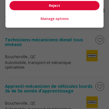
Reject
Longueuil
, QC
Automobile, transport et mécanique
Manage options
spécialisée
Techniciens mécaniciens diesel tous
niveaux
Boucherville
, QC
Automobile, transport et mécanique
spécialisée
Apprenti-mécanicien de véhicules lourds
3e 4e 5e année d’apprentissage
Boucherville
, QC