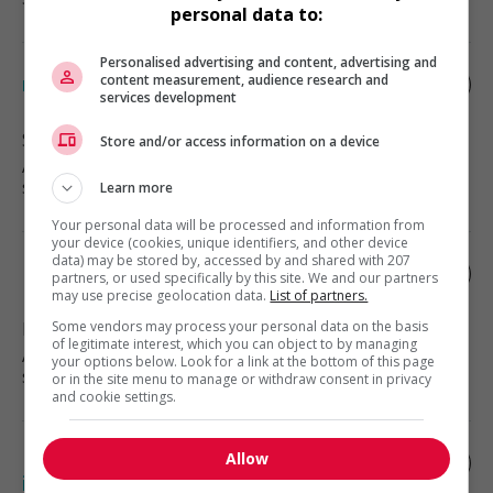
personal data to:
Personalised advertising and content, advertising and
content measurement, audience research and
mécanicien.ne (soir)
services development
Saint-Hyacinthe
, QC
Store and/or access information on a device
Automobile, transport et mécanique
spécialisée
Learn more
Your personal data will be processed and information from
your device (cookies, unique identifiers, and other device
data) may be stored by, accessed by and shared with 207
Mécanicien de machine fixe 4a
partners, or used specifically by this site. We and our partners
may use precise geolocation data.
List of partners.
Some vendors may process your personal data on the basis
Bedford
, QC
of legitimate interest, which you can object to by managing
Automobile, transport et mécanique
your options below. Look for a link at the bottom of this page
spécialisée
or in the site menu to manage or withdraw consent in privacy
and cookie settings.
Allow
Mécanicien(ne) de véhicules lourds –
itinérant(e) - af