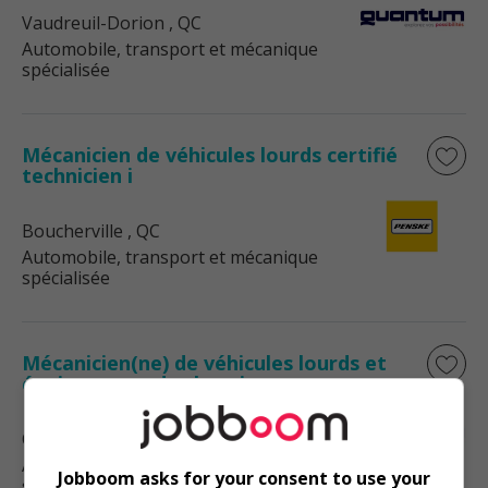
Vaudreuil-Dorion
, QC
Automobile, transport et mécanique
spécialisée
Mécanicien de véhicules lourds certifié
technicien i
Boucherville
, QC
Automobile, transport et mécanique
spécialisée
Mécanicien(ne) de véhicules lourds et
équipements de chantier
Chambly
, QC
Automobile, transport et mécanique
Jobboom asks for your consent to use your
spécialisée