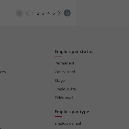
1
2
3
4
5
Emplois par statut
Permanent
ices
Contractuel
Stage
Emploi d'été
Télétravail
Emplois par type
Emplois de nuit
e