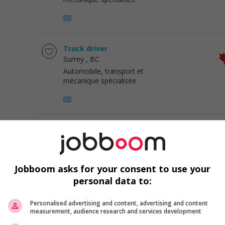
Truck driver
Surrey
, BC
Automobile, transport et
mécanique spécialisée
Truck driver
Abbotsford
, BC
Automobile, transport et
mécanique spécialisée
Jobboom asks for your consent to use your
personal data to:
Personalised advertising and content, advertising and content
Truck driver
measurement, audience research and services development
Abbotsford
, BC