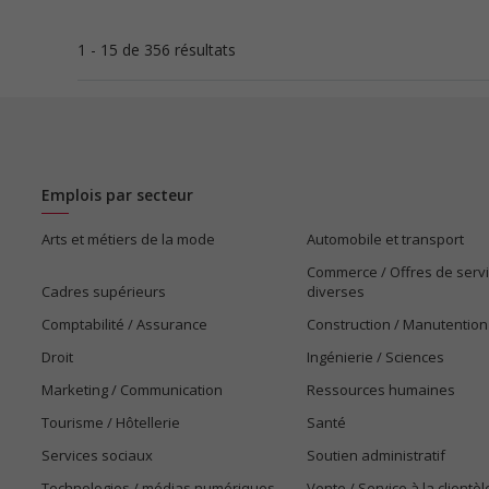
1 - 15 de 356 résultats
Emplois par secteur
Arts et métiers de la mode
Automobile et transport
Commerce / Offres de serv
Cadres supérieurs
diverses
Comptabilité / Assurance
Construction / Manutention
Droit
Ingénierie / Sciences
Marketing / Communication
Ressources humaines
Tourisme / Hôtellerie
Santé
Services sociaux
Soutien administratif
Technologies / médias numériques
Vente / Service à la clientèl