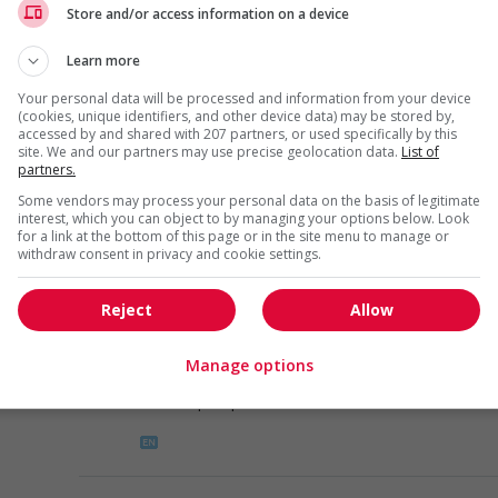
Store and/or access information on a device
Automobile, transport et
mécanique spécialisée
Learn more
Your personal data will be processed and information from your device
(cookies, unique identifiers, and other device data) may be stored by,
accessed by and shared with 207 partners, or used specifically by this
Truck driver
site. We and our partners may use precise geolocation data.
List of
partners.
Abbotsford
, BC
Automobile, transport et
Some vendors may process your personal data on the basis of legitimate
interest, which you can object to by managing your options below. Look
mécanique spécialisée
for a link at the bottom of this page or in the site menu to manage or
withdraw consent in privacy and cookie settings.
Reject
Allow
Truck driver
Surrey
, BC
Manage options
Automobile, transport et
mécanique spécialisée