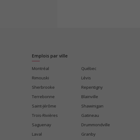
Emplois par ville
Montréal
Québec
Rimouski
Lévis
Sherbrooke
Repentigny
Terrebonne
Blainville
Saint-Jérôme
Shawinigan
Trois-Rivières
Gatineau
Saguenay
Drummondville
Laval
Granby