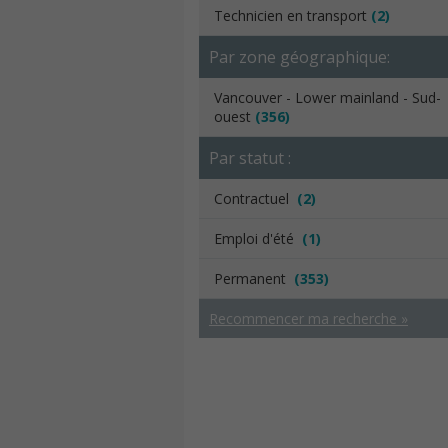
Technicien en transport
(2)
Par zone géographique:
Vancouver - Lower mainland - Sud-
ouest
(356)
Par statut :
Contractuel
(2)
Emploi d'été
(1)
Permanent
(353)
Recommencer ma recherche »