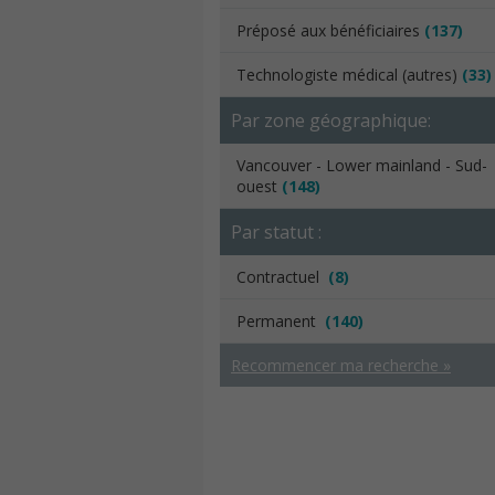
Préposé aux bénéficiaires
(137)
Technologiste médical (autres)
(33)
Par zone géographique:
Vancouver - Lower mainland - Sud-
ouest
(148)
Par statut :
Contractuel
(8)
Permanent
(140)
Recommencer ma recherche »