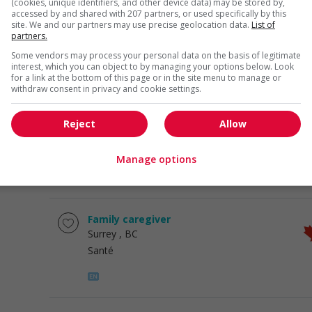
(cookies, unique identifiers, and other device data) may be stored by,
accessed by and shared with 207 partners, or used specifically by this
Family caregiver
site. We and our partners may use precise geolocation data.
List of
Surrey
, BC
partners.
Santé
Some vendors may process your personal data on the basis of legitimate
interest, which you can object to by managing your options below. Look
for a link at the bottom of this page or in the site menu to manage or
withdraw consent in privacy and cookie settings.
Family caregiver
Reject
Allow
Surrey
, BC
Santé
Manage options
Family caregiver
Surrey
, BC
Santé