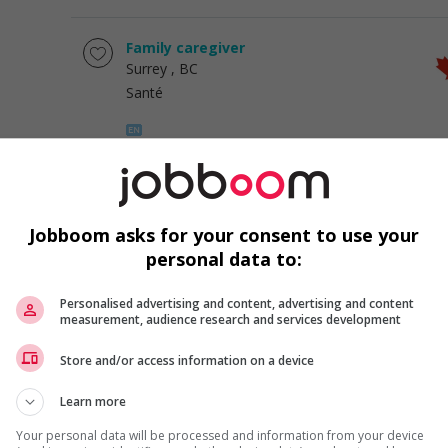
Family caregiver
Surrey
, BC
Santé
Family caregiver
Vancouver
, BC
Jobboom asks for your consent to use your
Santé
personal data to:
Personalised advertising and content, advertising and content
measurement, audience research and services development
Family caregiver
Surrey
, BC
Store and/or access information on a device
Santé
Learn more
Your personal data will be processed and information from your device