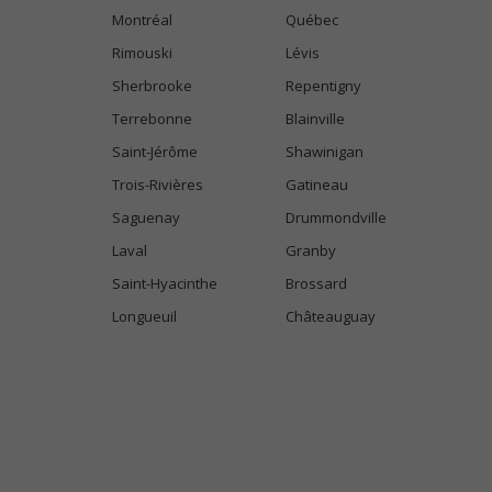
Montréal
Québec
Rimouski
Lévis
Sherbrooke
Repentigny
Terrebonne
Blainville
Saint-Jérôme
Shawinigan
Trois-Rivières
Gatineau
Saguenay
Drummondville
Laval
Granby
Saint-Hyacinthe
Brossard
Longueuil
Châteauguay