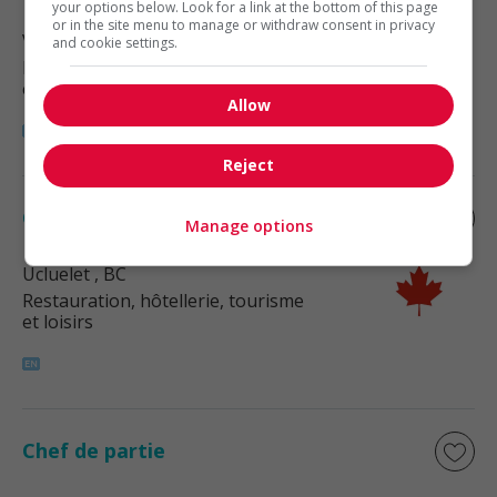
your options below. Look for a link at the bottom of this page
or in the site menu to manage or withdraw consent in privacy
Victoria
, BC
and cookie settings.
Restauration, hôtellerie, tourisme
et loisirs
Allow
Reject
Chef
Manage options
Ucluelet
, BC
Restauration, hôtellerie, tourisme
et loisirs
Chef de partie