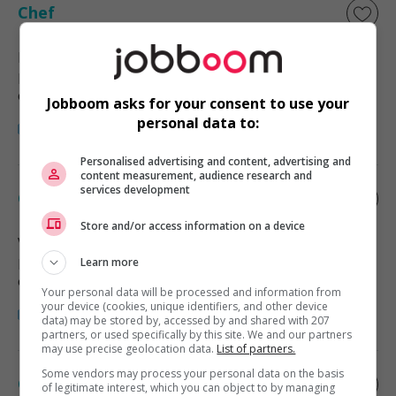
Chef
Nanaimo
, BC
Restauration, hôtellerie, tourisme
et loisirs
Jobboom asks for your consent to use your
personal data to:
Personalised advertising and content, advertising and
content measurement, audience research and
services development
Chef
Store and/or access information on a device
Victoria
, BC
Restauration, hôtellerie, tourisme
Learn more
et loisirs
Your personal data will be processed and information from
your device (cookies, unique identifiers, and other device
data) may be stored by, accessed by and shared with 207
partners, or used specifically by this site. We and our partners
may use precise geolocation data.
List of partners.
Some vendors may process your personal data on the basis
Chef
of legitimate interest, which you can object to by managing