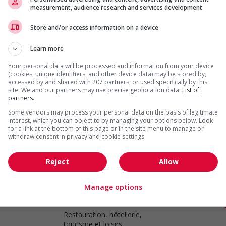
measurement, audience research and services development
Store and/or access information on a device
Spa manager
Vancouver
, BC
Learn more
Restauration, hôtellerie,
tourisme et loisirs
Your personal data will be processed and information from your device
(cookies, unique identifiers, and other device data) may be stored by,
accessed by and shared with 207 partners, or used specifically by this
site. We and our partners may use precise geolocation data.
List of
partners.
Assistant spa manager
Some vendors may process your personal data on the basis of legitimate
interest, which you can object to by managing your options below. Look
Abbotsford
, BC
for a link at the bottom of this page or in the site menu to manage or
Restauration, hôtellerie,
withdraw consent in privacy and cookie settings.
tourisme et loisirs
Reject
Allow
Manage options
Car wash manager
Chilliwack
, BC
Restauration, hôtellerie,
tourisme et loisirs