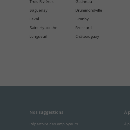
Trois-Rivières
Gatineau
Saguenay
Drummondville
Laval
Granby
Saint-Hyacinthe
Brossard
Longueuil
Châteauguay
Nos suggestions
À 
Répertoire des employeurs
À 