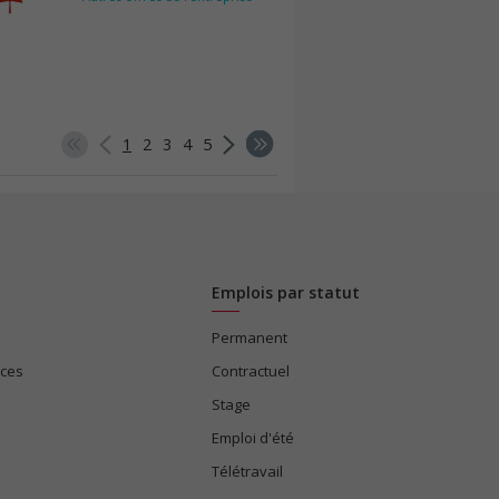
1
2
3
4
5
Emplois par statut
Permanent
ices
Contractuel
Stage
Emploi d'été
Télétravail