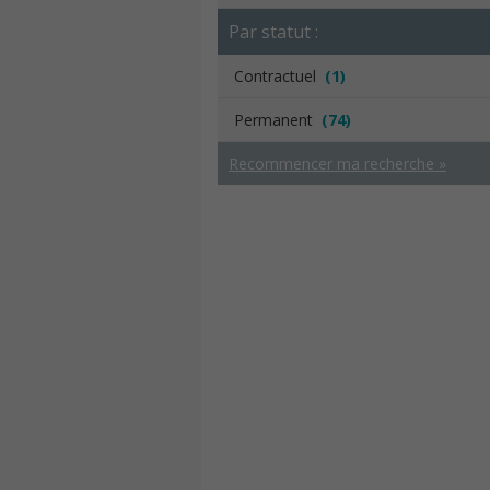
Par statut :
Contractuel
(1)
Permanent
(74)
Recommencer ma recherche »