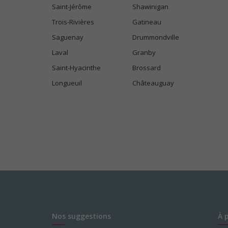
Saint-Jérôme
Shawinigan
Trois-Rivières
Gatineau
Saguenay
Drummondville
Laval
Granby
Saint-Hyacinthe
Brossard
Longueuil
Châteauguay
Nos suggestions
À 