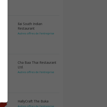
Ilai South Indian
Restaurant
Autres offres de l'entreprise
Cha Baa Thai Restaurant
Ltd.
Autres offres de l'entreprise
HallyCraft The Buka
Autres offres de l'entreprise