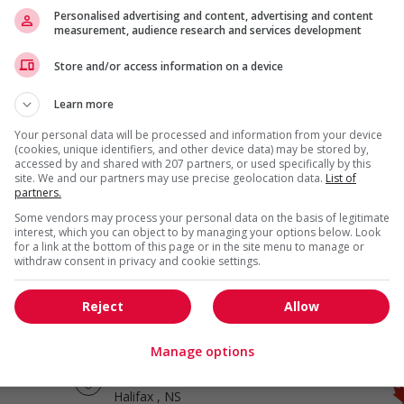
Personalised advertising and content, advertising and content
measurement, audience research and services development
Store and/or access information on a device
Cook, ethnic foods
Halifax
, NS
Learn more
Restauration, hôtellerie,
Your personal data will be processed and information from your device
tourisme et loisirs
(cookies, unique identifiers, and other device data) may be stored by,
accessed by and shared with 207 partners, or used specifically by this
site. We and our partners may use precise geolocation data.
List of
partners.
Some vendors may process your personal data on the basis of legitimate
Ethnic food cook
interest, which you can object to by managing your options below. Look
for a link at the bottom of this page or in the site menu to manage or
Halifax
, NS
withdraw consent in privacy and cookie settings.
Restauration, hôtellerie,
tourisme et loisirs
Reject
Allow
Manage options
Ethnic food cook
Halifax
, NS