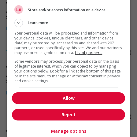
Winnipeg
, MB
Store and/or access information on a device
Automobile, transport et mécanique
spécialisée
Learn more
Your personal data will be processed and information from
your device (cookies, unique identifiers, and other device
data) may be stored by, accessed by and shared with 207
partners, or used specifically by this site. We and our partners
Truck dispatcher
may use precise geolocation data.
List of partners.
Some vendors may process your personal data on the basis
of legitimate interest, which you can object to by managing
Winnipeg
, MB
your options below. Look for a link at the bottom of this page
Automobile, transport et mécanique
or in the site menu to manage or withdraw consent in privacy
spécialisée
and cookie settings.
Allow
Reject
Dispatcher, trucks
Manage options
Winnipeg
, MB