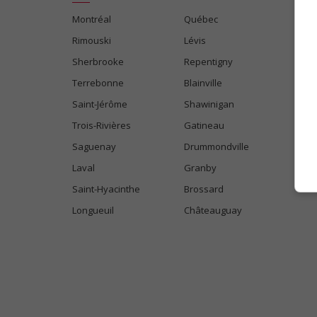
Montréal
Québec
Rimouski
Lévis
Sherbrooke
Repentigny
Terrebonne
Blainville
Saint-Jérôme
Shawinigan
Trois-Rivières
Gatineau
Saguenay
Drummondville
Laval
Granby
Saint-Hyacinthe
Brossard
Longueuil
Châteauguay