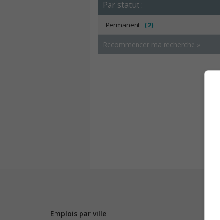
Par statut :
Permanent
(2)
Recommencer ma recherche »
Emplois par ville