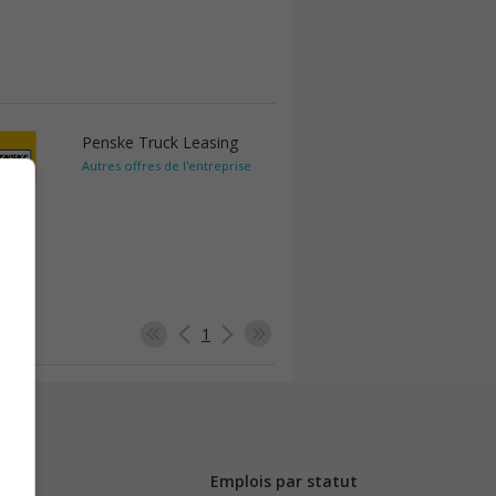
Penske Truck Leasing
Autres offres de l'entreprise
1
Emplois par statut