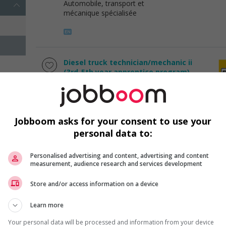
Automobile, transport et
mécanique spécialisée
Diesel truck technician/mechanic ii
(3rd-5th year apprentice program)
Winnipeg
, MB
Automobile, transport et
mécanique spécialisée
Jobboom asks for your consent to use your
personal data to:
1 - 2 de 2 résultats
Personalised advertising and content, advertising and content
measurement, audience research and services development
Store and/or access information on a device
Learn more
Emplois par secteur
Your personal data will be processed and information from your device