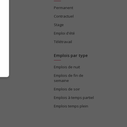
Permanent
ices
Contractuel
Stage
Emploi d'été
Télétravail
Emplois par type
Emplois de nuit
e
Emplois de fin de
semaine
Emplois de soir
Emplois à temps partiel
Emplois temps plein