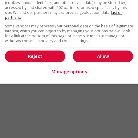
(cookies, unique identifiers, and other device data) may be stored by,
accessed by and shared with 207 partners, or used specifically by this
Arts et métiers de la mode
Automobile et transport
site. We and our partners may use precise geolocation data.
List of
partners.
Commerce / Offres de serv
Cadres supérieurs
diverses
Some vendors may process your personal data on the basis of legitimate
interest, which you can object to by managing your options below. Look
Comptabilité / Assurance
Construction / Manutention
for a link at the bottom of this page or in the site menu to manage or
withdraw consent in privacy and cookie settings.
Droit
Ingénierie / Sciences
Marketing / Communication
Ressources humaines
Reject
Allow
Tourisme / Hôtellerie
Santé
Services sociaux
Soutien administratif
Manage options
Technologies / médias numériques
Vente / Service à la clientèl