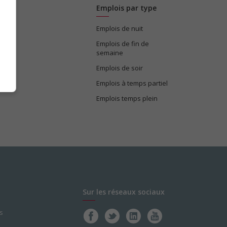
Emplois par type
Emplois de nuit
e
Emplois de fin de
semaine
Emplois de soir
Emplois à temps partiel
Emplois temps plein
Sur les réseaux sociaux
s