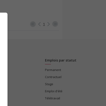
1
Emplois par statut
Permanent
ices
Contractuel
Stage
Emploi d'été
Télétravail