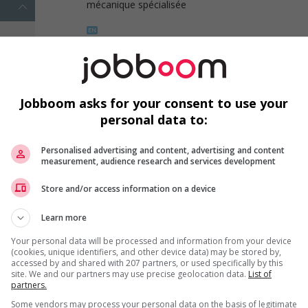
mécanique spécialisée
1 - 1 de 1 résultats
Jobboom asks for your consent to use your
personal data to:
Personalised advertising and content, advertising and content
measurement, audience research and services development
Emplois par secteur
Store and/or access information on a device
Arts et métiers de la mode
Automobile et transport
Learn more
Commerce / Offres de serv
Cadres supérieurs
diverses
Your personal data will be processed and information from your device
(cookies, unique identifiers, and other device data) may be stored by,
Comptabilité / Assurance
Construction / Manutention
accessed by and shared with 207 partners, or used specifically by this
site. We and our partners may use precise geolocation data.
List of
Droit
Ingénierie / Sciences
partners.
Marketing / Communication
Ressources humaines
Some vendors may process your personal data on the basis of legitimate