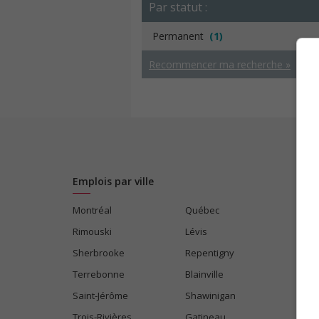
Par statut :
Permanent
(1)
Recommencer ma recherche »
Emplois par ville
Montréal
Québec
Rimouski
Lévis
Sherbrooke
Repentigny
Terrebonne
Blainville
Saint-Jérôme
Shawinigan
Trois-Rivières
Gatineau