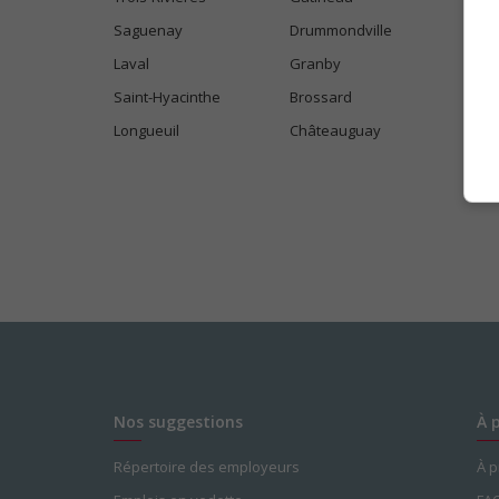
Saguenay
Drummondville
Laval
Granby
Saint-Hyacinthe
Brossard
Longueuil
Châteauguay
Nos suggestions
À 
Répertoire des employeurs
À 