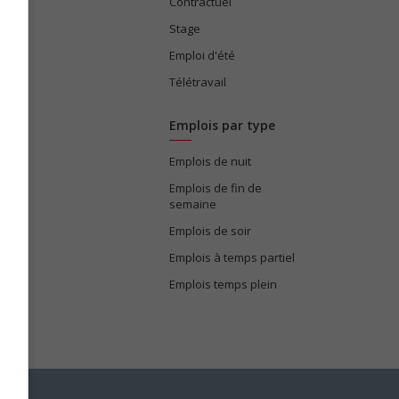
ices
Contractuel
Stage
Emploi d'été
Télétravail
Emplois par type
Emplois de nuit
e
Emplois de fin de
semaine
Emplois de soir
Emplois à temps partiel
Emplois temps plein