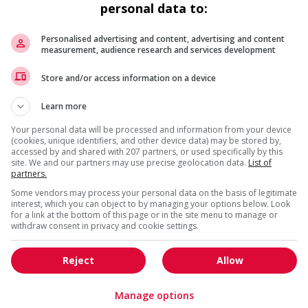
Commerce / Offres de serv
personal data to:
Cadres supérieurs
diverses
Comptabilité / Assurance
Construction / Manutention
Personalised advertising and content, advertising and content
measurement, audience research and services development
Droit
Ingénierie / Sciences
Marketing / Communication
Ressources humaines
Store and/or access information on a device
Tourisme / Hôtellerie
Santé
Learn more
Services sociaux
Soutien administratif
Your personal data will be processed and information from your device
Technologies / médias numériques
Vente / Service à la clientèl
(cookies, unique identifiers, and other device data) may be stored by,
accessed by and shared with 207 partners, or used specifically by this
site. We and our partners may use precise geolocation data.
List of
partners.
Some vendors may process your personal data on the basis of legitimate
interest, which you can object to by managing your options below. Look
for a link at the bottom of this page or in the site menu to manage or
withdraw consent in privacy and cookie settings.
Reject
Allow
Manage options