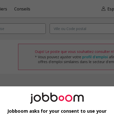
iers
Conseils
Esp
Oups! Le poste que vous souhaitiez consulter n’e
Vous pouvez ajuster votre
profil d'emploi
afi
offres d'emploi similaires dans le secteur d'emp
Emplois par secteur
Arts et métiers de la mode
Automobile et transport
Jobboom asks for your consent to use your