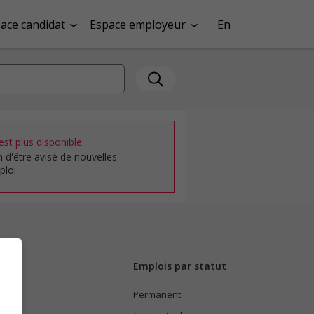
ace candidat
Espace employeur
En
st plus disponible.
n d'être avisé de nouvelles
loi .
Emplois par statut
Permanent