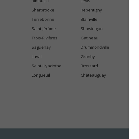
Rimouski
Lévis
Sherbrooke
Repentigny
Terrebonne
Blainville
Saint-Jérôme
Shawinigan
Trois-Rivières
Gatineau
Saguenay
Drummondville
Laval
Granby
Saint-Hyacinthe
Brossard
Longueuil
Châteauguay