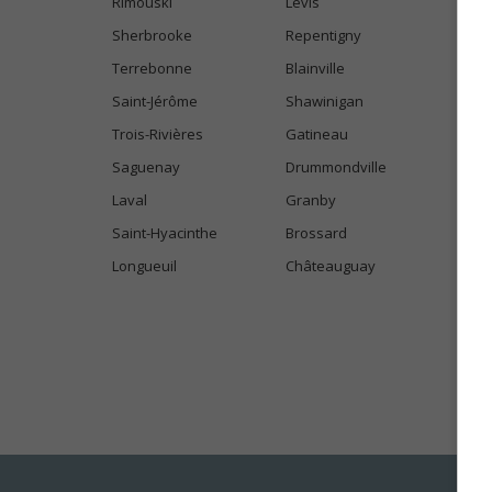
Rimouski
Lévis
Sherbrooke
Repentigny
Terrebonne
Blainville
Saint-Jérôme
Shawinigan
Trois-Rivières
Gatineau
Saguenay
Drummondville
Laval
Granby
Saint-Hyacinthe
Brossard
Longueuil
Châteauguay