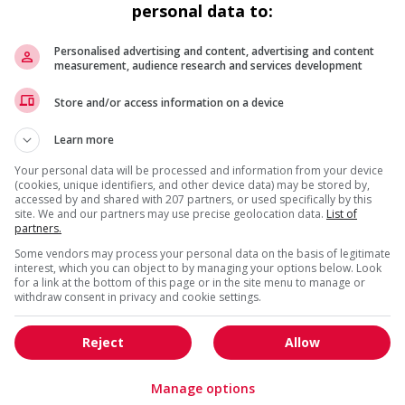
Commerce / Offres de serv
personal data to:
Cadres supérieurs
diverses
Comptabilité / Assurance
Construction / Manutention
Personalised advertising and content, advertising and content
measurement, audience research and services development
Droit
Ingénierie / Sciences
Marketing / Communication
Ressources humaines
Store and/or access information on a device
Tourisme / Hôtellerie
Santé
Learn more
Services sociaux
Soutien administratif
Your personal data will be processed and information from your device
Technologies / médias numériques
Vente / Service à la clientèl
(cookies, unique identifiers, and other device data) may be stored by,
accessed by and shared with 207 partners, or used specifically by this
site. We and our partners may use precise geolocation data.
List of
partners.
Some vendors may process your personal data on the basis of legitimate
interest, which you can object to by managing your options below. Look
for a link at the bottom of this page or in the site menu to manage or
withdraw consent in privacy and cookie settings.
Reject
Allow
Manage options