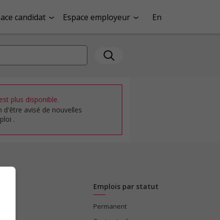
ace candidat
Espace employeur
En
st plus disponible.
n d'être avisé de nouvelles
loi .
Emplois par statut
Permanent