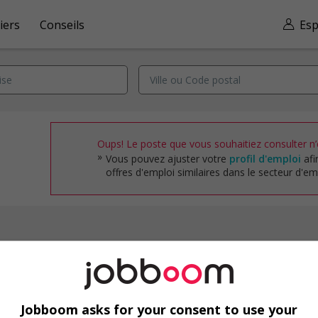
iers
Conseils
Esp
Oups! Le poste que vous souhaitiez consulter n’e
Vous pouvez ajuster votre
profil d'emploi
afi
offres d'emploi similaires dans le secteur d'emp
Emplois par secteur
Arts et métiers de la mode
Automobile et transport
Jobboom asks for your consent to use your