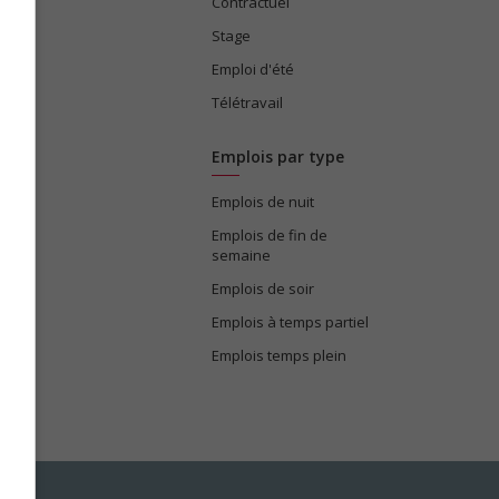
ices
Contractuel
Stage
Emploi d'été
Télétravail
Emplois par type
Emplois de nuit
e
Emplois de fin de
semaine
Emplois de soir
Emplois à temps partiel
Emplois temps plein