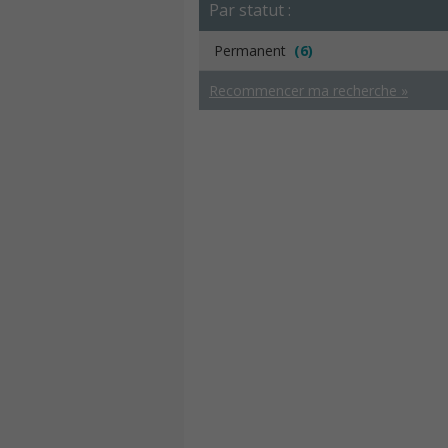
Par statut :
Permanent
(6)
Recommencer ma recherche »