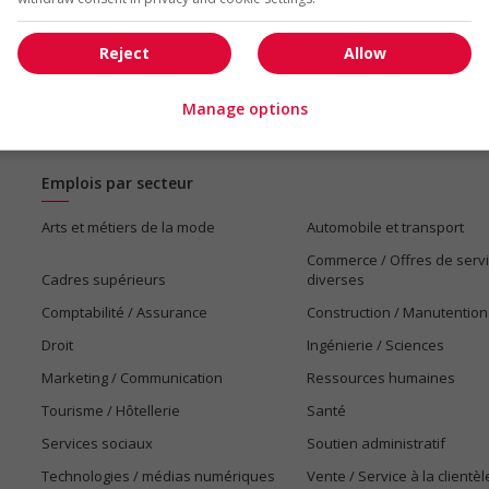
1 - 6 de 6 résultats
Reject
Allow
Manage options
Emplois par secteur
Arts et métiers de la mode
Automobile et transport
Commerce / Offres de serv
Cadres supérieurs
diverses
Comptabilité / Assurance
Construction / Manutention
Droit
Ingénierie / Sciences
Marketing / Communication
Ressources humaines
Tourisme / Hôtellerie
Santé
Services sociaux
Soutien administratif
Technologies / médias numériques
Vente / Service à la clientèl