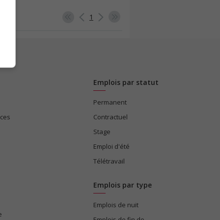
1
Emplois par statut
Permanent
ices
Contractuel
Stage
Emploi d'été
Télétravail
Emplois par type
Emplois de nuit
e
Emplois de fin de