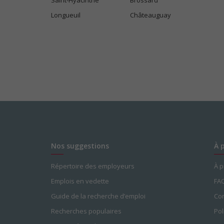
Saint-Hyacinthe
Brossard
Longueuil
Châteauguay
Nos suggestions
À 
Répertoire des employeurs
À 
Emplois en vedette
FA
Guide de la recherche d’emploi
Con
Recherches populaires
Pol