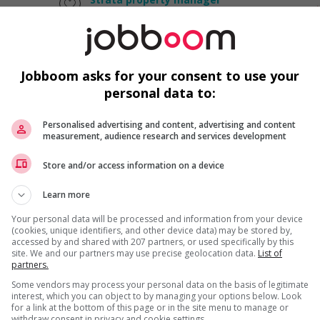
Vancouver
, BC
Vente, achat et service à
la clientèle
Jobboom asks for your consent to use your
personal data to:
Strata property manager
Personalised advertising and content, advertising and content
Vancouver
, BC
measurement, audience research and services development
Vente, achat et service à
la clientèle
Store and/or access information on a device
Learn more
Your personal data will be processed and information from your device
(cookies, unique identifiers, and other device data) may be stored by,
Property rentals manager
accessed by and shared with 207 partners, or used specifically by this
Vancouver
, BC
site. We and our partners may use precise geolocation data.
List of
Vente, achat et service à
partners.
la clientèle
Some vendors may process your personal data on the basis of legitimate
interest, which you can object to by managing your options below. Look
for a link at the bottom of this page or in the site menu to manage or
withdraw consent in privacy and cookie settings.