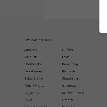
Emplois par ville
Montréal
Québec
Rimouski
Lévis
Sherbrooke
Repentigny
Terrebonne
Blainville
Saint-Jérôme
Shawinigan
Trois-Rivières
Gatineau
Saguenay
Drummondville
Laval
Granby