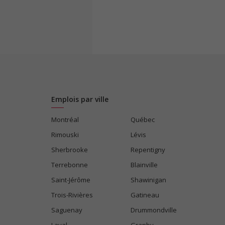
Emplois par ville
Montréal
Québec
Rimouski
Lévis
Sherbrooke
Repentigny
Terrebonne
Blainville
Saint-Jérôme
Shawinigan
Trois-Rivières
Gatineau
Saguenay
Drummondville