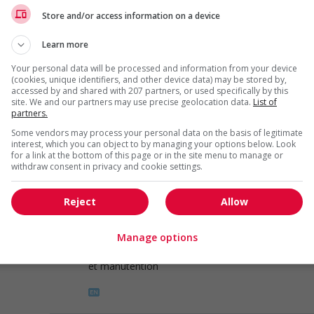
Richmond
, BC
Store and/or access information on a device
Construction, production
et manutention
Learn more
Your personal data will be processed and information from your device
(cookies, unique identifiers, and other device data) may be stored by,
accessed by and shared with 207 partners, or used specifically by this
site. We and our partners may use precise geolocation data.
List of
Mechanic helper
partners.
Port Coquitlam
, BC
Some vendors may process your personal data on the basis of legitimate
Construction, production
interest, which you can object to by managing your options below. Look
et manutention
for a link at the bottom of this page or in the site menu to manage or
withdraw consent in privacy and cookie settings.
Reject
Allow
Mechanic helper
Abbotsford
, BC
Manage options
Construction, production
et manutention