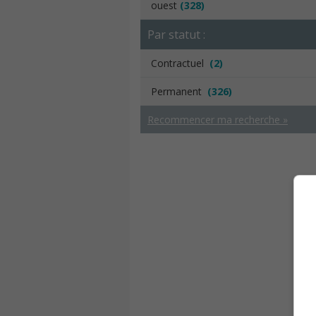
ouest
(328)
Par statut :
Contractuel
(2)
Permanent
(326)
Recommencer ma recherche »