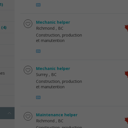
1)
Mechanic helper
s
(4)
Richmond
, BC
Construction, production
et manutention
Mechanic helper
mes
Surrey
, BC
Construction, production
et manutention
)
Maintenance helper
Richmond
, BC
Construction, production