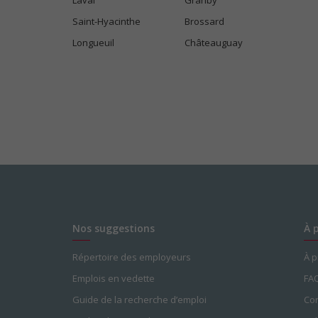
Laval
Granby
Saint-Hyacinthe
Brossard
Longueuil
Châteauguay
Nos suggestions
À 
Répertoire des employeurs
À 
Emplois en vedette
FA
Guide de la recherche d’emploi
Con