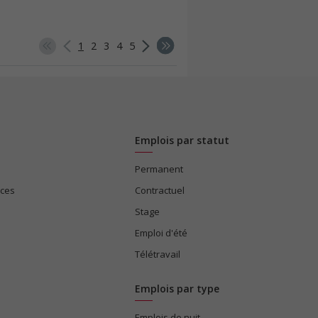
1
2
3
4
5
Emplois par statut
Permanent
ices
Contractuel
Stage
Emploi d'été
Télétravail
Emplois par type
Emplois de nuit