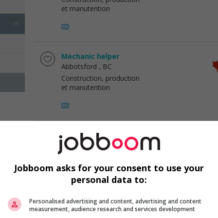
et manutention
Mechanic helper
Abbotsford
, BC
Construction, production
et manutention
Mechanic helper
Surrey
, BC
Construction, production
et manutention
Jobboom asks for your consent to use your
personal data to:
Personalised advertising and content, advertising and content
measurement, audience research and services development
Mechanic helper