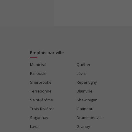
Emplois par ville
Montréal
Québec
Rimouski
Lévis
Sherbrooke
Repentigny
Terrebonne
Blainville
Saint-Jérôme
Shawinigan
Trois-Rivières
Gatineau
Saguenay
Drummondville
Laval
Granby