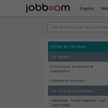
Emplois
Mét
Affiner les résultats
Par secteur :
Construction, production et
manutention
Charpentier-menuisier
Par zone géographique:
Vancouver - Lower mainland - Sud-
ouest
(343)