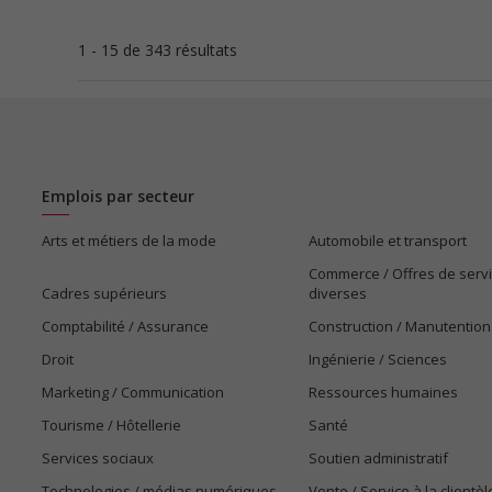
1 - 15 de 343 résultats
Emplois par secteur
Arts et métiers de la mode
Automobile et transport
Commerce / Offres de serv
Cadres supérieurs
diverses
Comptabilité / Assurance
Construction / Manutention
Droit
Ingénierie / Sciences
Marketing / Communication
Ressources humaines
Tourisme / Hôtellerie
Santé
Services sociaux
Soutien administratif
Technologies / médias numériques
Vente / Service à la clientèl