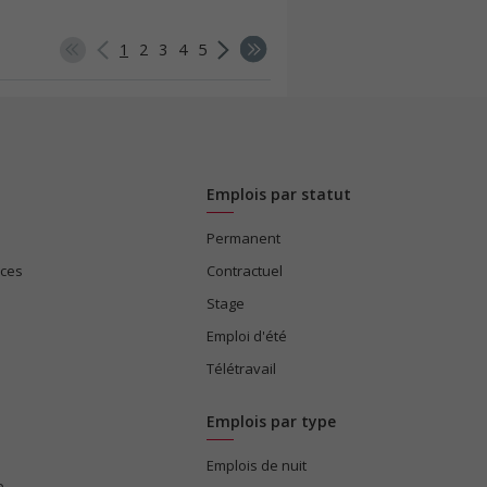
1
2
3
4
5
Emplois par statut
Permanent
ices
Contractuel
Stage
Emploi d'été
Télétravail
Emplois par type
Emplois de nuit
e