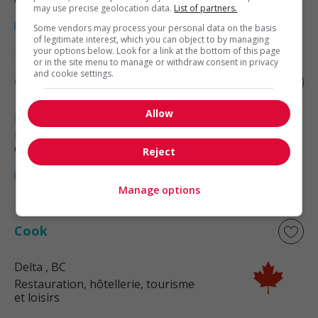
may use precise geolocation data.
List of partners.
Some vendors may process your personal data on the basis
of legitimate interest, which you can object to by managing
your options below. Look for a link at the bottom of this page
or in the site menu to manage or withdraw consent in privacy
and cookie settings.
Cook
Allow
Burnaby
, BC
Restauration, hôtellerie, tourisme
et loisirs
Reject
Manage options
Cook
Delta
, BC
Restauration, hôtellerie, tourisme
et loisirs