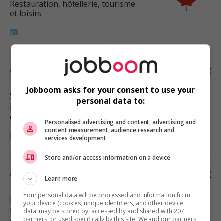
Restauration, hôtellerie, tourisme
et loisirs
Cook
Jobboom asks for your consent to use your
Surrey
, BC
personal data to:
Restauration, hôtellerie, tourisme
et loisirs
Personalised advertising and content, advertising and
content measurement, audience research and
services development
Store and/or access information on a device
Cook
Learn more
Your personal data will be processed and information from
Mission
, BC
your device (cookies, unique identifiers, and other device
Restauration, hôtellerie, tourisme
data) may be stored by, accessed by and shared with 207
partners, or used specifically by this site. We and our partners
et loisirs