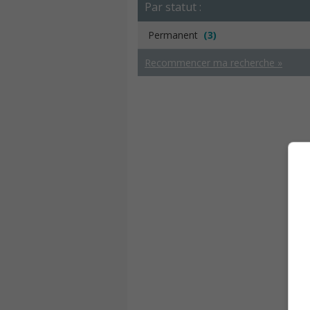
Par statut :
Permanent
(3)
Recommencer ma recherche »