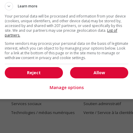
Learn more
Your personal data will be processed and information from your device
(cookies, unique identifiers, and other device data) may be stored by,
accessed by and shared with 207 partners, or used specifically by this
site. We and our partners may use precise geolocation data.
List of
Emplois par secteur
partners.
Some vendors may process your personal data on the basis of legitimate
Arts et métiers de la mode
Automobile et transport
interest, which you can object to by managing your options below. Look
for a link at the bottom of this page or in the site menu to manage or
Commerce / Offres de serv
withdraw consent in privacy and cookie settings.
Cadres supérieurs
diverses
Comptabilité / Assurance
Construction / Manutention
Reject
Allow
Droit
Ingénierie / Sciences
Marketing / Communication
Ressources humaines
Manage options
Tourisme / Hôtellerie
Santé
Services sociaux
Soutien administratif
Technologies / médias numériques
Vente / Service à la clientèl