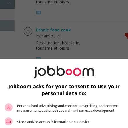
tourisme et loisirs
Ethnic food cook
Nanaimo
, BC
Restauration, hôtellerie,
tourisme et loisirs
Cook, ethnic foods
Nanaimo
, BC
Jobboom asks for your consent to use your
Restauration, hôtellerie,
personal data to:
tourisme et loisirs
Personalised advertising and content, advertising and content
measurement, audience research and services development
1 - 3 de 3 résultats
Store and/or access information on a device