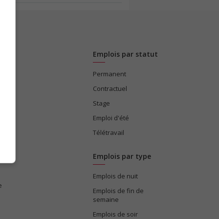
Emplois par statut
Permanent
ices
Contractuel
Stage
Emploi d'été
Télétravail
Emplois par type
Emplois de nuit
e
Emplois de fin de
semaine
Emplois de soir