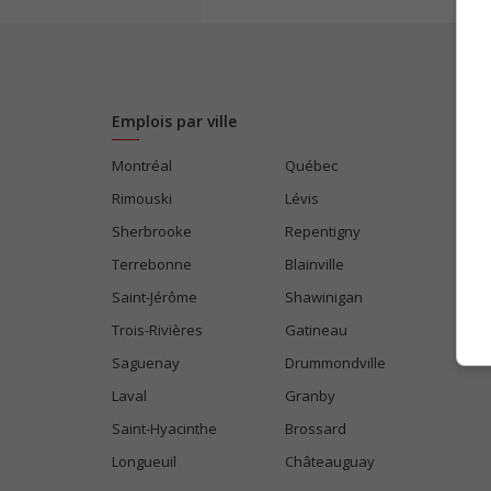
Emplois par ville
Montréal
Québec
Rimouski
Lévis
Sherbrooke
Repentigny
Terrebonne
Blainville
Saint-Jérôme
Shawinigan
Trois-Rivières
Gatineau
Saguenay
Drummondville
Laval
Granby
Saint-Hyacinthe
Brossard
Longueuil
Châteauguay