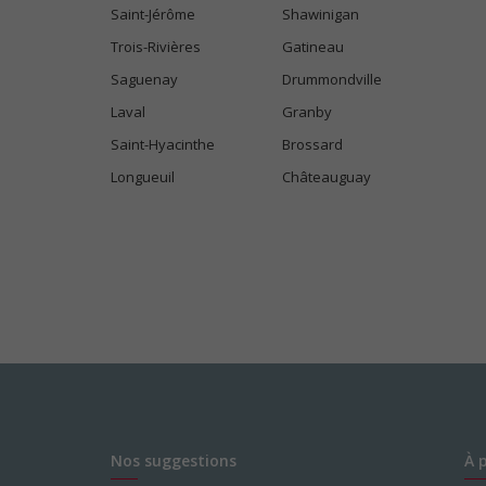
Saint-Jérôme
Shawinigan
Trois-Rivières
Gatineau
Saguenay
Drummondville
Laval
Granby
Saint-Hyacinthe
Brossard
Longueuil
Châteauguay
Nos suggestions
À 