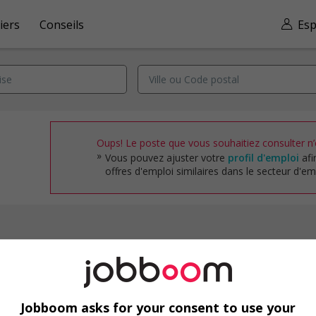
iers
Conseils
Esp
Oups! Le poste que vous souhaitiez consulter n’e
Vous pouvez ajuster votre
profil d'emploi
afi
offres d'emploi similaires dans le secteur d'emp
Emplois par secteur
Arts et métiers de la mode
Automobile et transport
Jobboom asks for your consent to use your