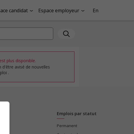
ace candidat
Espace employeur
En
st plus disponible.
n d'être avisé de nouvelles
loi .
Emplois par statut
Permanent