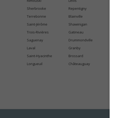
Rimouski
Lévis
Sherbrooke
Repentigny
Terrebonne
Blainville
Saint-Jérôme
Shawinigan
Trois-Rivières
Gatineau
Saguenay
Drummondville
Laval
Granby
Saint-Hyacinthe
Brossard
Longueuil
Châteauguay