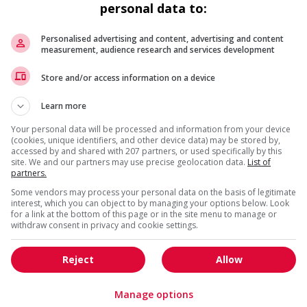
Commerce / Offres de serv
personal data to:
Cadres supérieurs
diverses
Comptabilité / Assurance
Construction / Manutention
Personalised advertising and content, advertising and content
measurement, audience research and services development
Droit
Ingénierie / Sciences
Marketing / Communication
Ressources humaines
Store and/or access information on a device
Tourisme / Hôtellerie
Santé
Learn more
Services sociaux
Soutien administratif
Your personal data will be processed and information from your device
Technologies / médias numériques
Vente / Service à la clientèl
(cookies, unique identifiers, and other device data) may be stored by,
accessed by and shared with 207 partners, or used specifically by this
site. We and our partners may use precise geolocation data.
List of
partners.
Some vendors may process your personal data on the basis of legitimate
interest, which you can object to by managing your options below. Look
for a link at the bottom of this page or in the site menu to manage or
withdraw consent in privacy and cookie settings.
Reject
Allow
Manage options