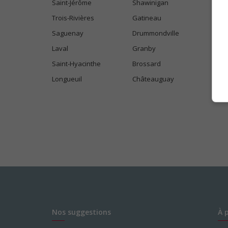
Saint-Jérôme
Shawinigan
Trois-Rivières
Gatineau
Saguenay
Drummondville
Laval
Granby
Saint-Hyacinthe
Brossard
Longueuil
Châteauguay
Nos suggestions
À 