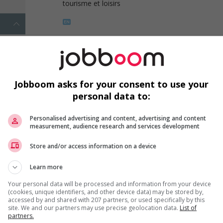
tourisme et loisirs
1 - 1 de 1 résultats
Jobboom asks for your consent to use your
personal data to:
Personalised advertising and content, advertising and content
measurement, audience research and services development
Emplois par secteur
Store and/or access information on a device
Arts et métiers de la mode
Automobile et transport
Learn more
Commerce / Offres de serv
Your personal data will be processed and information from your device
Cadres supérieurs
diverses
(cookies, unique identifiers, and other device data) may be stored by,
accessed by and shared with 207 partners, or used specifically by this
Comptabilité / Assurance
Construction / Manutention
site. We and our partners may use precise geolocation data.
List of
partners.
Droit
Ingénierie / Sciences