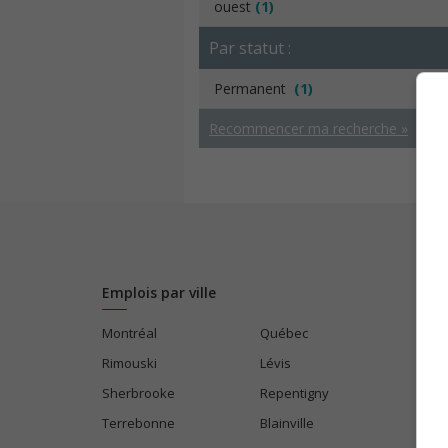
ouest
(1)
Par statut :
Permanent
(1)
Recommencer ma recherche »
Emplois par ville
Montréal
Québec
Rimouski
Lévis
Sherbrooke
Repentigny
Terrebonne
Blainville