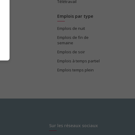
Télétravail
Emplois par type
Emplois de nuit
e
Emplois de fin de
semaine
Emplois de soir
Emplois à temps partiel
Emplois temps plein
Sur les réseaux sociaux