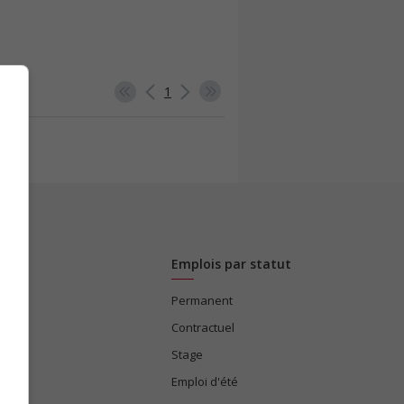
1
Emplois par statut
Permanent
ices
Contractuel
Stage
Emploi d'été