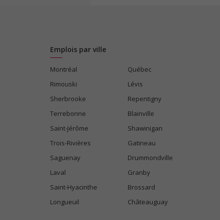
Emplois par ville
Montréal
Québec
Rimouski
Lévis
Sherbrooke
Repentigny
Terrebonne
Blainville
Saint-Jérôme
Shawinigan
Trois-Rivières
Gatineau
Saguenay
Drummondville
Laval
Granby
Saint-Hyacinthe
Brossard
Longueuil
Châteauguay