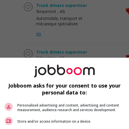
Truck drivers supervisor
Beaumont
, AB
Automobile, transport et
mécanique spécialisée
Truck drivers supervisor
Edmonton
, AB
Automobile, transport et
mécanique spécialisée
Jobboom asks for your consent to use your
personal data to:
Truck drivers supervisor
Nisku
, AB
Personalised advertising and content, advertising and content
measurement, audience research and services development
Automobile, transport et
mécanique spécialisée
Store and/or access information on a device