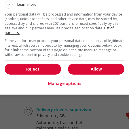
Learn more
Your personal data will be processed and information from your device
Supervisor, truck drivers
(cookies, unique identifiers, and other device data) may be stored by,
Edmonton
, AB
accessed by and shared with 207 partners, or used specifically by this
site. We and our partners may use precise geolocation data.
List of
Automobile, transport et
partners.
mécanique spécialisée
Some vendors may process your personal data on the basis of legitimate
interest, which you can object to by managing your options below. Look
for a link at the bottom of this page or in the site menu to manage or
withdraw consent in privacy and cookie settings.
Supervisor, truck drivers
Reject
Allow
Leduc
, AB
Automobile, transport et
mécanique spécialisée
Manage options
Delivery drivers supervisor
Edmonton
, AB
Automobile, transport et
mécanique spécialisée