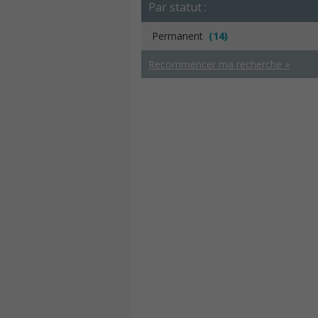
Par statut :
Permanent
(14)
Recommencer ma recherche »