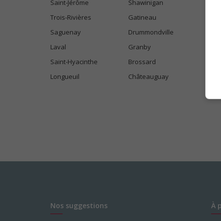
Saint-Jérôme
Shawinigan
Trois-Rivières
Gatineau
Saguenay
Drummondville
Laval
Granby
Saint-Hyacinthe
Brossard
Longueuil
Châteauguay
Nos suggestions
À 