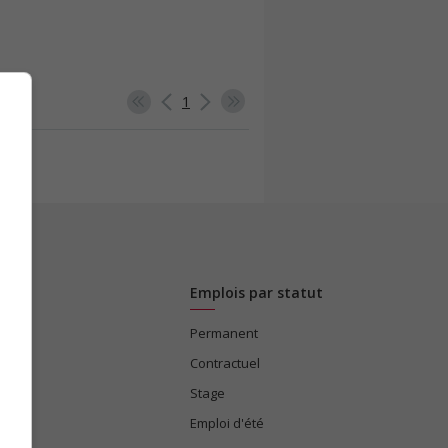
1
Emplois par statut
Permanent
ices
Contractuel
Stage
Emploi d'été