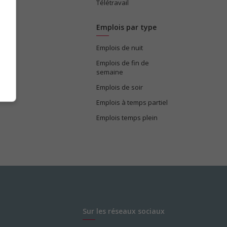
Télétravail
Emplois par type
Emplois de nuit
e
Emplois de fin de
semaine
Emplois de soir
Emplois à temps partiel
Emplois temps plein
Sur les réseaux sociaux