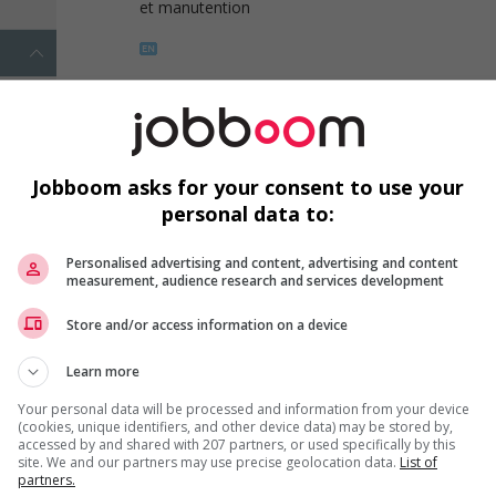
et manutention
1 - 1 de 1 résultats
Jobboom asks for your consent to use your
personal data to:
Personalised advertising and content, advertising and content
measurement, audience research and services development
Emplois par secteur
Store and/or access information on a device
Arts et métiers de la mode
Automobile et transport
Learn more
Commerce / Offres de serv
Your personal data will be processed and information from your device
Cadres supérieurs
diverses
(cookies, unique identifiers, and other device data) may be stored by,
accessed by and shared with 207 partners, or used specifically by this
Comptabilité / Assurance
Construction / Manutention
site. We and our partners may use precise geolocation data.
List of
partners.
Droit
Ingénierie / Sciences