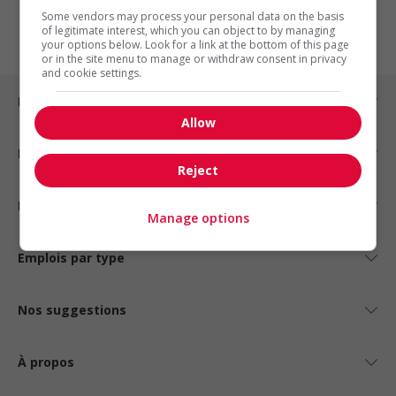
1
Some vendors may process your personal data on the basis
of legitimate interest, which you can object to by managing
your options below. Look for a link at the bottom of this page
or in the site menu to manage or withdraw consent in privacy
and cookie settings.
Emplois par ville
Allow
Emplois par secteur
Reject
Emplois par statut
Manage options
Emplois par type
Nos suggestions
À propos