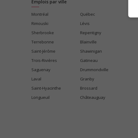
Emplois par ville
Montréal
Québec
Rimouski
Lévis
Sherbrooke
Repentigny
Terrebonne
Blainville
Saint-Jérôme
Shawinigan
Trois-Rivières
Gatineau
Saguenay
Drummondville
Laval
Granby
Saint-Hyacinthe
Brossard
Longueuil
Châteauguay