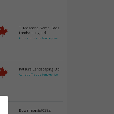
T. Moscone &amp; Bros.
Landscaping Ltd.
Autres offres de l'entreprise
Katsura Landscaping Ltd.
Autres offres de l'entreprise
Bowerman&#039;s