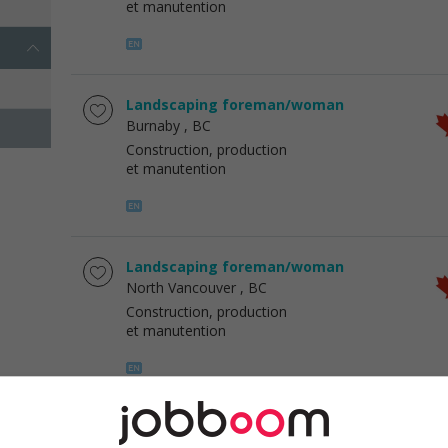
et manutention
Landscaping foreman/woman
Burnaby
, BC
Construction, production
et manutention
Landscaping foreman/woman
North Vancouver
, BC
Construction, production
et manutention
Journeyman/woman cabinetmaker