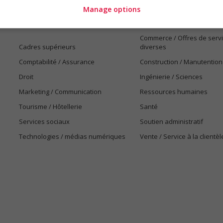
Emplois par secteur
Manage options
Arts et métiers de la mode
Automobile et transport
Commerce / Offres de serv
Cadres supérieurs
diverses
Comptabilité / Assurance
Construction / Manutention
Droit
Ingénierie / Sciences
Marketing / Communication
Ressources humaines
Tourisme / Hôtellerie
Santé
Services sociaux
Soutien administratif
Technologies / médias numériques
Vente / Service à la clientèl