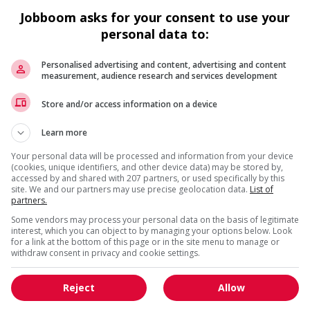
Squamish
, BC
Jobboom asks for your consent to use your
Construction, production
et manutention
personal data to:
Personalised advertising and content, advertising and content
measurement, audience research and services development
Journeyman/woman painter and
Store and/or access information on a device
decorator
Surrey
, BC
Learn more
Construction, production
et manutention
Your personal data will be processed and information from your device
(cookies, unique identifiers, and other device data) may be stored by,
accessed by and shared with 207 partners, or used specifically by this
site. We and our partners may use precise geolocation data.
List of
partners.
Some vendors may process your personal data on the basis of legitimate
1 - 5 de 5 résultats
interest, which you can object to by managing your options below. Look
for a link at the bottom of this page or in the site menu to manage or
withdraw consent in privacy and cookie settings.
Reject
Allow