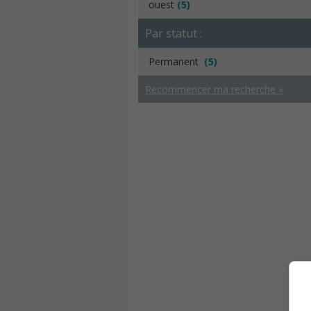
ouest
(5)
Par statut :
Permanent
(5)
Recommencer ma recherche »