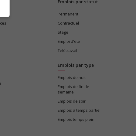
Emplois par statut
Permanent
ices
Contractuel
Stage
Emploi d'été
Télétravail
Emplois par type
Emplois de nuit
e
Emplois de fin de
semaine
Emplois de soir
Emplois à temps partiel
Emplois temps plein