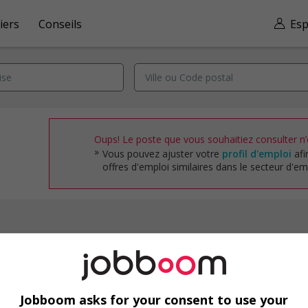
iers
Conseils
Esp
Oups! Le poste que vous souhaitiez consulter n’e
Vous pouvez ajuster votre
profil d'emploi
afi
offres d'emploi similaires dans le secteur d'emp
Emplois par secteur
Arts et métiers de la mode
Automobile et transport
Jobboom asks for your consent to use your