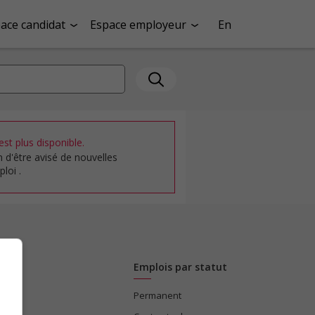
ace candidat
Espace employeur
En
st plus disponible.
n d'être avisé de nouvelles
loi .
Emplois par statut
Permanent