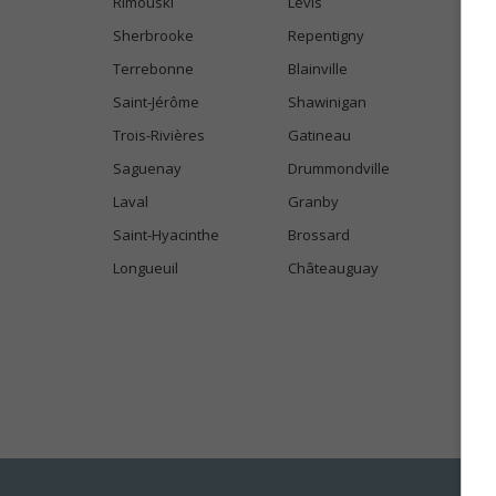
Rimouski
Lévis
Sherbrooke
Repentigny
Terrebonne
Blainville
Saint-Jérôme
Shawinigan
Trois-Rivières
Gatineau
Saguenay
Drummondville
Laval
Granby
Saint-Hyacinthe
Brossard
Longueuil
Châteauguay