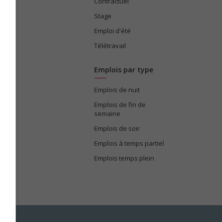
ices
Contractuel
Stage
Emploi d'été
Télétravail
Emplois par type
Emplois de nuit
e
Emplois de fin de
semaine
Emplois de soir
Emplois à temps partiel
Emplois temps plein