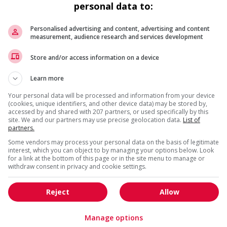
Commerce / Offres de serv
personal data to:
Cadres supérieurs
diverses
Comptabilité / Assurance
Construction / Manutention
Personalised advertising and content, advertising and content
measurement, audience research and services development
Droit
Ingénierie / Sciences
Marketing / Communication
Ressources humaines
Store and/or access information on a device
Tourisme / Hôtellerie
Santé
Learn more
Services sociaux
Soutien administratif
Your personal data will be processed and information from your device
Technologies / médias numériques
Vente / Service à la clientèl
(cookies, unique identifiers, and other device data) may be stored by,
accessed by and shared with 207 partners, or used specifically by this
site. We and our partners may use precise geolocation data.
List of
partners.
Some vendors may process your personal data on the basis of legitimate
interest, which you can object to by managing your options below. Look
for a link at the bottom of this page or in the site menu to manage or
withdraw consent in privacy and cookie settings.
Reject
Allow
Manage options