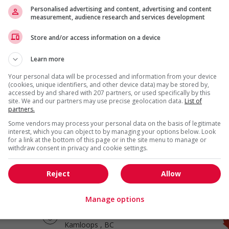
Personalised advertising and content, advertising and content
measurement, audience research and services development
Store and/or access information on a device
Gravel truck driver
Armstrong
, BC
Learn more
Automobile, transport et
Your personal data will be processed and information from your device
mécanique spécialisée
(cookies, unique identifiers, and other device data) may be stored by,
accessed by and shared with 207 partners, or used specifically by this
site. We and our partners may use precise geolocation data.
List of
partners.
Some vendors may process your personal data on the basis of legitimate
Truck driver helper
interest, which you can object to by managing your options below. Look
for a link at the bottom of this page or in the site menu to manage or
Vernon
, BC
withdraw consent in privacy and cookie settings.
Automobile, transport et
mécanique spécialisée
Reject
Allow
Manage options
Short haul truck driver
Kamloops
, BC