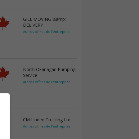
GILL MOVING &amp;
DELIVERY
Autres offres de l'entreprise
North Okanagan Pumping
Service
Autres offres de l'entreprise
CM Linden Trucking Ltd
Autres offres de l'entreprise