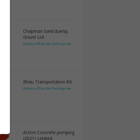
Chapman Sand &amp;
Gravel Ltd.
Autres offres de l'entreprise
Bhau Transportation ltd.
Autres offres de l'entreprise
Action Concrete pumping
(2021) Limited