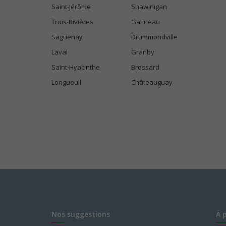
Saint-Jérôme
Shawinigan
Trois-Rivières
Gatineau
Saguenay
Drummondville
Laval
Granby
Saint-Hyacinthe
Brossard
Longueuil
Châteauguay
Nos suggestions
À 