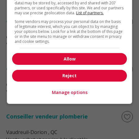
data) may be stored by, accessed by and shared with 207
partners, or used specifically by this site. We and our partners
may use precise geolocation data.
List of partners.
Conseiller vendeur, quincaillerie
Some vendors may process your personal data on the basis
of legitimate interest, which you can object to by managing
your options below. Look for a link at the bottom of this page
or in the site menu to manage or withdraw consent in privacy
Candiac
, QC
and cookie settings.
Vente, achat et service à la clientèle
Allow
Conseiller vendeur, matériaux
Reject
Candiac
, QC
Vente, achat et service à la clientèle
Manage options
Conseiller vendeur plomberie
Vaudreuil-Dorion
, QC