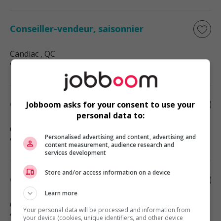
Conseiller-vendeur, saisonnier
Candiac
, QC
Vente, achat et service à la clientèle
Conseiller vendeur, peinture
Jobboom asks for your consent to use your
personal data to:
Candiac
, QC
Personalised advertising and content, advertising and
Vente, achat et service à la clientèle
content measurement, audience research and
services development
Store and/or access information on a device
Conseiller vendeur, quincaillerie
Learn more
Cowansville
, QC
Your personal data will be processed and information from
Vente, achat et service à la clientèle
your device (cookies, unique identifiers, and other device