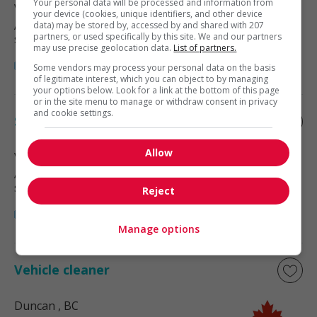
Your personal data will be processed and information from
Victoria
, BC
your device (cookies, unique identifiers, and other device
Automobile, transport et mécanique
data) may be stored by, accessed by and shared with 207
partners, or used specifically by this site. We and our partners
spécialisée
may use precise geolocation data.
List of partners.
Some vendors may process your personal data on the basis
of legitimate interest, which you can object to by managing
your options below. Look for a link at the bottom of this page
or in the site menu to manage or withdraw consent in privacy
and cookie settings.
Specialized cleaner
Allow
Victoria
, BC
Automobile, transport et mécanique
spécialisée
Reject
Manage options
Vehicle cleaner
Duncan
, BC