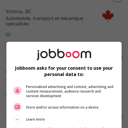
Victoria
, BC
Automobile, transport et mécanique
spécialisée
Specialized cleaner
Jobboom asks for your consent to use your
Qualicum Beach
, BC
personal data to:
Automobile, transport et mécanique
spécialisée
Personalised advertising and content, advertising and
content measurement, audience research and
services development
Store and/or access information on a device
Specialized cleaner
Learn more